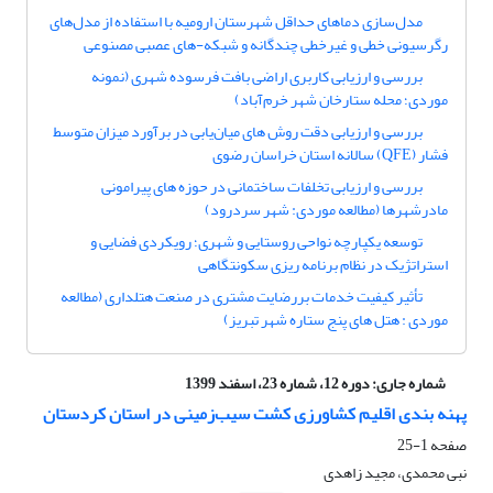
مدل‌سازی دماهای حداقل شهرستان ارومیه با استفاده از مدل‌های
رگرسیونی خطی و غیرخطی چندگانه و شبکه-های‌ عصبی مصنوعی
بررسی و ارزیابی کاربری اراضی بافت فرسوده شهری (نمونه
موردی؛ محله ستارخان شهر خرم‌آباد)
بررسی و ارزیابی دقت روش های میان‌یابی در برآورد میزان متوسط
فشار (QFE) سالانه استان خراسان رضوی
بررسی و ارزیابی تخلفات ساختمانی در حوزه های پیرامونی
مادرشهرها (مطالعه موردی: شهر سردرود)
توسعه یکپارچه نواحی روستایی و شهری؛ رویکردی فضایی و
استراتژیک در نظام برنامه ریزی سکونتگاهی
تأثیر کیفیت خدمات بررضایت مشتری در صنعت هتلداری (مطالعه
موردی : هتل های پنج ستاره شهر تبریز)
شماره جاری:
دوره 12، شماره 23، اسفند 1399
پهنه بندی اقلیم کشاورزی کشت سیب‌زمینی در استان کردستان
صفحه
1-25
نبی محمدی، مجید زاهدی