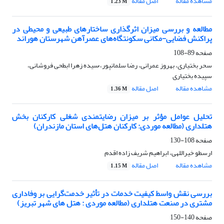
مشاهده مقاله
اصل مقاله
1.23 M
مطالعه و بررسی میزان اثرگذاری ساختارهای طبیعی و محیطی در
پراکنش فضایی-مکانی سکونتگاه‌های عصرآهن شهرستان هوراند
صفحه
89-108
سحر بختیاری، بهروز عمرانی، رضا سلمانپور، ُسیده زهرا ابطحی فروشانی،
سپیده بختیاری
مشاهده مقاله
اصل مقاله
1.36 M
تحلیل عوامل مؤثر بر میزان رضایتمندی شغلی کارکنان بخش
هتلداری (مطالعه موردی: کارکنان هتل‌های استان مازندران)
صفحه
108-130
ارسطو خیراللهی، ابراهیم شریف زاده اقدم
مشاهده مقاله
اصل مقاله
1.15 M
بررسی نقش واسط کیفیت خدمات در تأثیر خدمت‌گرایی بر وفاداری
مشتری در صنعت هتلداری (مطالعه موردی : هتل های شهر تبریز)
صفحه
140-150