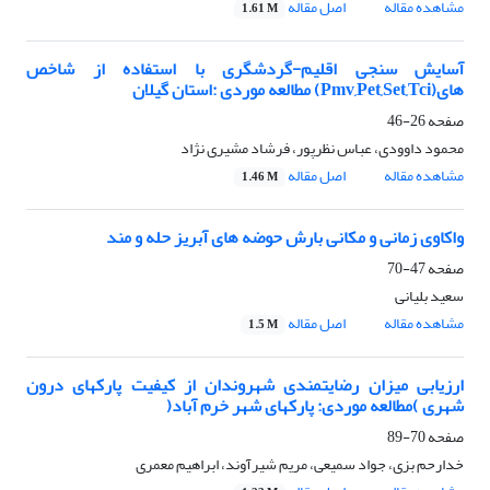
مشاهده مقاله
اصل مقاله
1.61 M
آسایش سنجی اقلیم-گردشگری با استفاده از شاخص
های(Pmv,Pet,Set,Tci) مطالعه موردی :استان گیلان
صفحه
26-46
محمود داوودی، عباس نظرپور، فرشاد مشیری نژاد
مشاهده مقاله
اصل مقاله
1.46 M
واکاوی زمانی و مکانی بارش حوضه های آبریز حله و مند
صفحه
47-70
سعید بلیانی
مشاهده مقاله
اصل مقاله
1.5 M
ارزیابی میزان رضایتمندی شهروندان از کیفیت پارکهای درون
شهری )مطالعه موردی: پارکهای شهر خرم آباد(
صفحه
70-89
خدارحم بزی، جواد سمیعی، مریم شیرآوند، ابراهیم معمری