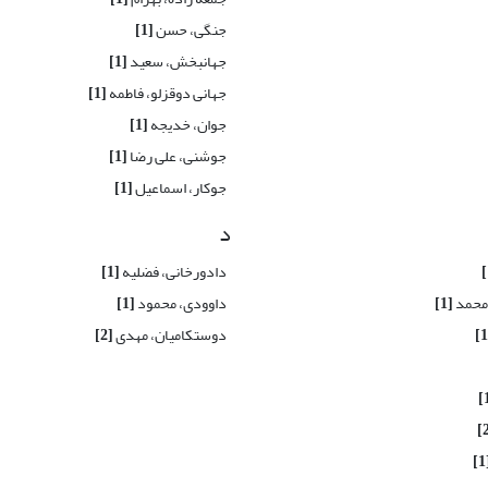
جنگی، حسن
[1]
جهانبخش، سعید
[1]
جهانی دوقزلو، فاطمه
[1]
جوان، خدیجه
[1]
جوشنی، علی رضا
[1]
جوکار، اسماعیل
[1]
د
دادورخانی، فضلیه
[1]
محمد
[1]
داوودی، محمود
[1]
دوستکامیان، مهدی
[2]
[