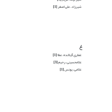
شیرزاد، علی اصغر
[1]
غ
غفاری گیلانده، عطا
[1]
غلامحسینی، رحیم
[3]
غلامی، یونس
[1]