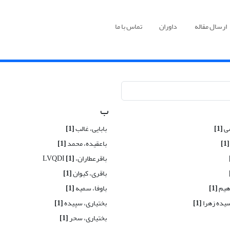
ارسال مقاله
داوران
تماس با ما
ب
سی
[1]
بابایی، غالب
[1]
[1]
باعقیده، محمد
[1]
باقرعطاران، LVQDI
[1]
باقری، کیوان
[1]
اهیم
[1]
باوفا، سمیه
[1]
سیده زهرا
[1]
بختیاری، سپیده
[1]
بختیاری، سحر
[1]