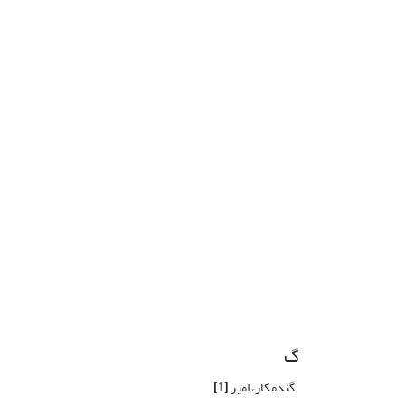
گ
گندمکار، امیر
[1]