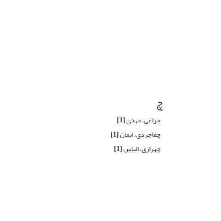
چ
چراغی، مهدی
[1]
چقاجردی، ایمان
[1]
چهرازی، الیاس
[1]