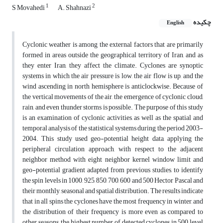
1
2
S Movahedi
A. Shahnazi
چکیده
English
Cyclonic weather is among the external factors that are primarily
formed in areas outside the geographical territory of Iran, and as
they enter Iran, they affect the climate. Cyclones are synoptic
systems in which the air pressure is low, the air flow is up, and the
wind ascending in north hemisphere is anticlockwise. Because of
the vertical movements of the air, the emergence of cyclonic cloud,
rain, and even thunder storms is possible. The purpose of this study
is an examination of cyclonic activities, as well as the spatial and
temporal analysis of the statistical systems during the period 2003-
2004. This study used geo-potential height data, applying the
peripheral circulation approach, with respect to the adjacent
neighbor method with eight neighbor kernel window limit and
geo-potential gradient adapted from previous studies, to identify
the spin levels in 1000, 925, 850, 700, 600 and 500 Hector Pascal and
their monthly, seasonal and spatial distribution. The results indicate
that in all spins the cyclones have the most frequency in winter, and
the distribution of their frequency is more even as compared to
other seasons; the highest number of detected cyclones in 500 level