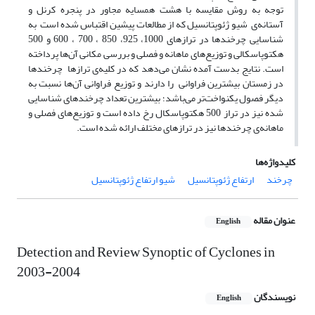
توجه به روش مقایسه با هشت همسایه مجاور در پنجره کرنل و
آستانه‌ی شیو ژئوپتانسیل که از مطالعات پیشین اقتباس شده است به
شناسایی چرخندها در ترازهای 1000، 925، 850 ، 700 ، 600 و 500
هکتوپاسکالی و توزیع‌های ماهانه و فصلی و بررسی مکانی آن‌ها پرداخته
است. نتایج بدست آمده نشان می‌دهد که در کلیه‌ی ترازها چرخندها
در زمستان بیشترین فراوانی را دارند و توزیع فراوانی آن‌ها نسبت به
دیگر فصول یکنواخت‌تر می‌باشد؛ بیشترین تعداد چرخندهای شناسایی
شده نیز در تراز 500 هکتوپاسکال رخ داده است و توزیع‌های فصلی و
ماهانه‌ی چرخندها نیز در ترازهای مختلف ارائه شده است.
کلیدواژه‌ها
چرخند
ارتفاع ژئوپتانسیل
شیو ارتفاع ژئوپتانسیل
عنوان مقاله
English
Detection and Review Synoptic of Cyclones in
2003-2004
نویسندگان
English