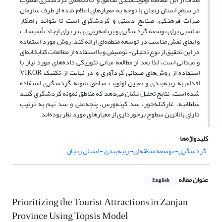
در سطح استان زنجان با توجه به معیارهای اعلام شده از طرف سازمان
میراث فرهنگی، صنایع دستی و گردشگری است تا بتواند راهکار
مناسبی برای توسعه گردشگری و برنامه‌ریزی بهتر برای ایجاد تأسیسات
و ایفای نقش مناسب در توسعه منطقه‌ای ارائه کند. روش مورد استفاده
در این تحقیق از نوع تحلیلی- توصیفی و با استفاده از مطالعات کتابخا‌نه‌ای
و میدانی است، لذا بعد از مطالعه مبانی تئوریکی داده‌های مورد نیاز با
استفاده از روش‌های میدانی گردآوری و در نهایت از تکنیک VIKOR
اقدام به رتبه‌بندی و تعیین اولویت مناطق نمونه گردشگری استفاده
شده است. نتایج تحلیل نشان می‌دهد که مناطق نمونه گردشگری گنبد
سلطانیه، غارکتله‌خور، سد کینه‌ورس، پنجه‌علی و سد تهم به ترتیب
دارای بالاترین سطوح برخورداری از معیارهای مورد نظر بوده‌اند.
کلیدواژه‌ها
گردشگری- توسعه منطقه‌ای- رتبه‌بندی - استان زنجان
عنوان مقاله
English
Prioritizing the Tourist Attractions in Zanjan
Province Using Topsis Model