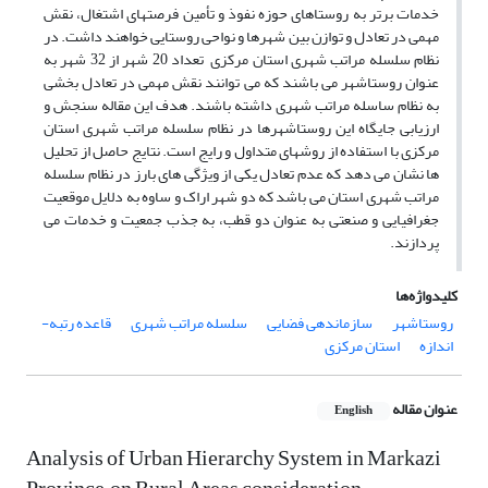
خدمات برتر به روستاهای حوزه نفوذ و تأمین فرصتهای اشتغال، نقش
مهمی در تعادل و توازن بین شهرها و نواحی روستایی خواهند داشت. در
نظام سلسله مراتب شهری استان مرکزی تعداد 20 شهر از 32 شهر به
عنوان روستاشهر می باشند که می توانند نقش مهمی در تعادل بخشی
به نظام ساسله مراتب شهری داشته باشند. هدف این مقاله سنجش و
ارزیابی جایگاه این روستاشهرها در نظام سلسله مراتب شهری استان
مرکزی با استفاده از روشهای متداول و رایج است. نتایج حاصل از تحلیل
ها نشان می دهد که عدم تعادل یکی از ویژگی های بارز در نظام سلسله
مراتب شهری استان می باشد که دو شهر اراک و ساوه به دلایل موقعیت
جغرافیایی و صنعتی به عنوان دو قطب، به جذب جمعیت و خدمات می
پردازند.
کلیدواژه‌ها
روستاشهر
سازماندهی فضایی
سلسله مراتب شهری
قاعده رتبه-
اندازه
استان مرکزی
عنوان مقاله
English
Analysis of Urban Hierarchy System in Markazi