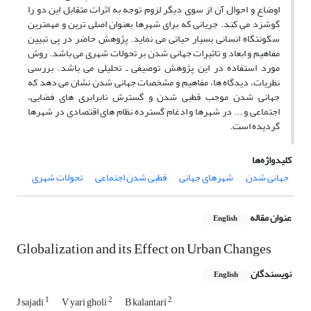
اوضاع و احوال آن از سوی دیگر لزوم توجه به اثرات متقابل این دو را
گوشزد می کند. جریانی که برای شهرها بعنوان اصلی ترین و مهمترین
سکونتگاه انسانی بسیار حیاتی می نماید. پژوهش حاضر در پی تبیین
مفاهیم و ابعاد و تاثیرات جهانی شدن بر تحولات شهری می باشد. روش
مورد استفاده در این پژوهش توصیفی ـ تحلیلی می باشد. بررسی
نظریات، دیدگاه ها، مفاهیم و مشخصات جهانی شدن نشان می دهد که
جهانی شدن موجب قطبی شدن و گسترش نابرابری های فضایی،
اجتماعی و ... در شهرها و ادغام گسترده نظام های اقتصادی در شهرها
گردیده است.
کلیدواژه‌ها
جهانی شدن
شهرهای جهانی
قطبی شدن اجتماعی
تحولات شهری
عنوان مقاله
English
Globalization and its Effect on Urban Changes
نویسندگان
English
1
2
2
J sajadi
V yari gholi
B kalantari