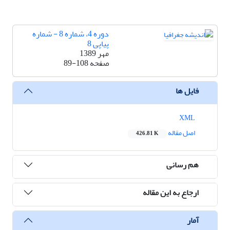
دوره 4، شماره 8 - شماره
پیاپی 8
مهر 1389
صفحه
89-108
فایل ها
XML
اصل مقاله
426.81 K
هم رسانی
ارجاع به این مقاله
آمار