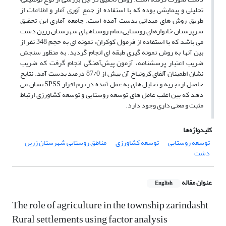
تحلیلی و پیمایشی بوده که با استفاده از جمع آوری آمار و اطلاعات از
طریق روش های میدانی بدست آمده است. جامعه آماری این تحقیق
سرپرستان خانوارهای روستایی تمام روستاههای شهرستان زرین دشت
می باشد که با استفاده از فرمول کوکران، نمونه ای به حجم 348 نفر از
بین آنها به روش نمونه گیری طبقه ای انجام گردید. به منظور سنجش
ضریب اعتبار پرسشنامه، آزمون پیش‌آهنگی انجام گرفت که ضریب
نشان اطمینان آلفای کرونباخ آن بیش از 87/0 درصد بدست آمد. نتایج
حاصل از تجزیه و تحلیل های به عمل آمده در نرم افزار SPSS نشان می
دهد که بین اغلب عامل های توسعه روستایی و توسعه کشاورزی ارتباط
مثبت و معنی داری وجود دارد.
کلیدواژه‌ها
توسعه روستایی
توسعه کشاورزی
مناطق روستایی شهرستان زرین
دشت
عنوان مقاله
English
The role of agriculture in the township zarindasht
Rural settlements using factor analysis