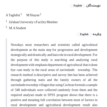
نویسندگان
English
1
2
A Taghdisi
M Shayan
1
. Isfahan University's Facility Member
2
. M.A Student
چکیده
English
Nowdays most researchers and scientists called agricultural
development as the main step for progression and development
strategically and drastically, and bais role in rural development. For
the purpose of this study is searching and analyzing rural
development with emphasis department of agricultural that is done
bye case study in the rural areas of zarrindasht township. The
research method is descriptive and survey thet has been achieved
through gathering statis and the family owners of all the
zarrindasht township villages that using Cochran formula a sample
of 348 individuals were collected randomly from them and the
required analyses made in SPSS program shows that there is a
positive and meaning full correlation between most of factors in
rural development and agricultural development, result also