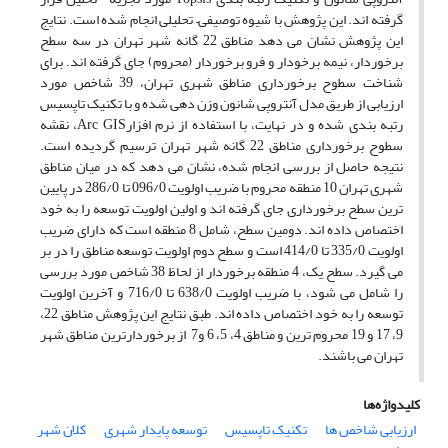
گرفته اند. این پژوهش با شیوه توصیفی– تحلیلی انجام شده است. نتایج
این پژوهش نشان می دهد مناطق 22 گانه شهر تهران در سه سطح
برخوردار، نیمه برخودار و فرو برخوردار (محروم) جای گرفته اند. برای
شناخت سطوح برخورداری مناطق شهری تهران، 39 شاخص مورد
ارزیابی از طریق مدل آنتروپی شانون وزن دهی شده و با تکنیک تاپسیس
رتبه بندی شده و در نهایت، با استفاده از نرم افزارArc GIS، نقشه
سطوح برخورداری مناطق 22 گانه شهر تهران ترسیم گردیده است.
نتیجه حاصل از بررسی انجام شده، نشان می دهد که در میان مناطق
شهری تهران 10 منطقه محروم با ضریب اولویت 096/0 تا 286/0 در پایین
ترین سطح برخورداری جای گرفته اند و اولین اولویت توسعه را به خود
اختصاص داده اند. دومین سطح، شامل 8 منطقه است که دارای ضریب
اولویت 335/0 تا 414/0 است و سطح دوم اولویت توسعه مناطق را در بر
می گیرد. سطح یک، 4 منطقه برخوردار از لحاظ 38 شاخص مورد بررسی
را شامل می شود، با ضریب اولویت 638/0 تا 716/0 و آخرین اولویت
توسعه را به خود اختصاص داده اند. طبق نتایج این پژوهش مناطق 22،
9، 17 و 19 محروم ترین و مناطق 4، 5، 6 و7 از برخوردارترین مناطق شهر
تهران می باشند.
کلیدواژه‌ها
ارزیابی شاخص ها
تکنیک تاپسیس
توسعه پایدار شهری
کلان شهر