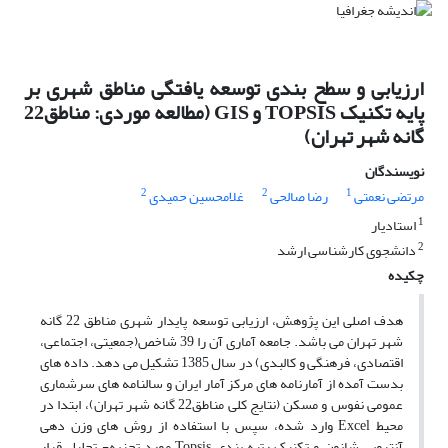
ارزیابی و سطح بندی توسعه یافتگی مناطق شهری بر
پایه تکنیک TOPSIS و GIS (مطالعه موردی: مناطق22
گانه شهر تهران)
نویسندگان
2
2
1
مرتضی نعمتی
رضا صالحی
غلامحسین حمیدی
1
استادیار
2
دانشجوی کارشناسی ارشد
چکیده
هدف اصلی این پژوهش، ارزیابی توسعه پایدار شهری مناطق 22 گانه
شهر تهران می باشد. جامعه آماری آن را 39 شاخص(جمعیتی، اجتماعی،
اقتصادی، فرهنگی و کالبدی) در سال 1385 تشکیل می دهد. داده های
بدست آمده از آمارنامه های مرکز آمار ایران و سالنامه های سرشماری
عمومی نفوس و مسکن (نتایج کلی مناطق22 گانه شهر تهران)، ابتدا در
محیط Excel وارد شده، سپس با استفاده از روش های وزن دهی
آنتروپی شانون و تکنیک رتبه بندی Topsis مورد تجزیه- تحلیل قرار