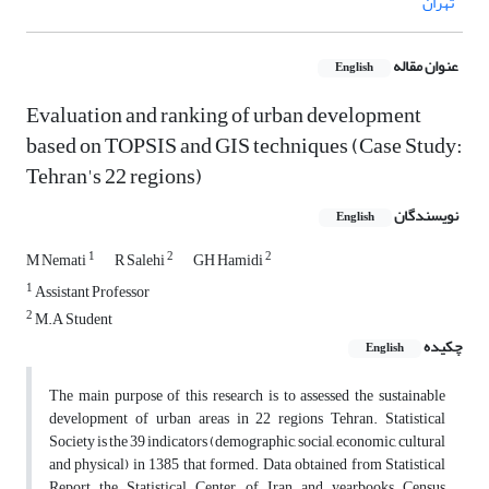
تهران
عنوان مقاله
English
Evaluation and ranking of urban development
based on TOPSIS and GIS techniques (Case Study:
Tehran's 22 regions)
نویسندگان
English
1
2
2
M Nemati
R Salehi
GH Hamidi
1
Assistant Professor
2
M.A Student
چکیده
English
The main purpose of this research is to assessed the sustainable
development of urban areas in 22 regions Tehran. Statistical
Society is the 39 indicators (demographic, social, economic, cultural
and physical) in 1385 that formed. Data obtained from Statistical
Report the Statistical Center of Iran and yearbooks Census