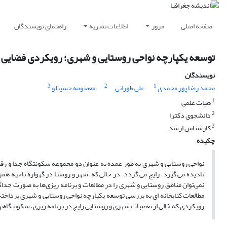
صفحه اصلی
مرور
اطلاعات نشریه
راهنمای نویسندگان
توسعه یکپارچه نواحی روستایی و شهری؛ رویکردی فضایی و
نویسندگان
3
2
1
محمد رضا پور محمدی
علی طورانی
معصومه حسینلو
1
هیات علمی
2
دانشجوی دکترا
3
کارشناس ارشد
چکیده
نواحی روستایی و شهری به طور عمده به عنوان دو مجموعه سکونتگاه جدا و رق
نادیده می گیرد، رایج می گردد. در حالی که شهر و روستا در گهواره ناحیه همزی
نمی‌توان مناطق روستایی و شهری را در مطالعات و برنامه ریزی‌ها به صورت جد
مطالعات کتابخانه ای به بررسی توسعه یکپارچه نواحی روستایی و شهری پرداخته
رویکردی که خالی از تعصبات شهری و روستایی رایج در برنامه ریزی، سکونتگاهها