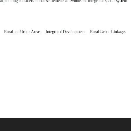
al planning, considers human settlements as a whole and integrated spatial system.
Rural and Urban Areas
Integrated Development
Rural –Urban Linkages