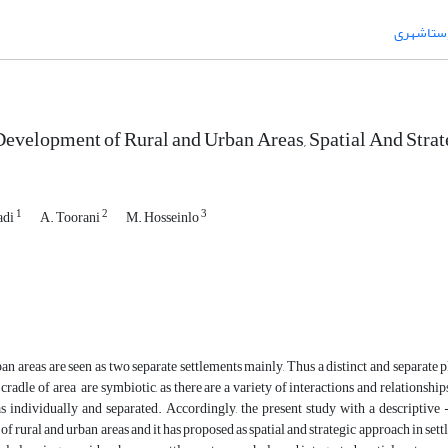
وستاشهری
Development of Rural and Urban Areas, Spatial And Stra
1
2
3
adi
A. Toorani
M. Hosseinlo
an areas are seen as two separate settlements mainly, Thus a distinct and separate 
n cradle of area are symbiotic, as there are a variety of interactions and relations
as individually and separated. Accordingly, the present study with a descriptive
f rural and urban areas and it has proposed as spatial and strategic approach in set