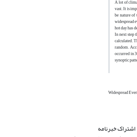
A lot of clim
vast. It is im
be nature of 
widespread ev
hot day has d
In next step 
calculated. T
random. Accor
occurred in 3
synoptic patte
Widespread Eve
اشتراک خبرنامه