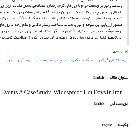
وسعت و نیز پر وسعتِ توأم با روزهای گرم، رفتاری تصادفی نشان دادند؛ زیرا ر
با توالی منظم رخ نمی داده اند. بنابراین در حد فاصل این مقادیر، رویدادها
نتیجه رویدادهایی ا
منظور ارزیابی این نتیجه و نیز با هدف شناخت رفتار مکانی و نظم رخداد روزهای
ترسیم شد. بدین ترتیب گرانیگاه روزهای گرم به لحاظ عینی بررسی شد. در نه
این تحقیق نشان داد که روش به کار رفته در تعریف روز گرم از صلاحیت کافی بر
کلیدواژه‌ها
رویدادهای فراگیر
مرکز میانگین
تابع خودهمبستگی
روز گرم
ایران
عنوان مقاله
English
c Events A Case Study: Widespread Hot Days in Iran
نویسندگان
English
چکیده
English