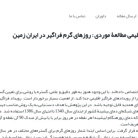
ارسال مقاله
داوران
تماس با ما
می مطالعۀ موردی : روزهای گرم فراگیر در ایران زمین
ختصاص داده‌اند. با این وجود هنوز به طور دقیق و علمی، گستره یا روشی برای تعیین گس
از رویدادهای فراگیر اقلیمی جدا کند، از اهمیت بسیار برخوردار است. رویداد فراگیر ا
وهای همدید قابل توجیه باشد. در این پژوهش با هدف دست‌یابی به یک روش مناسب جه
رویداد‌های فراگیر اقلیمی، روزهای گرم فراگیر بررسی شد. بدین منظور از داده‌های شبکه‌ای 
برحسب آستانۀ صدکی تعریف شد. در این تعریف، روز گرم روزی تلقی می شود که دم
تعریف است.
ه قرار گرفت. براین اساس ابتدا شمار روزهای گرم برای گستره‌های مختلف در هر س
گسترۀ 20- 10 درصد از کشور برای هر سال محاسبه و سری زمانی آن تنظیم و سپس خودهمبستگی این سری زمانی محاسبه