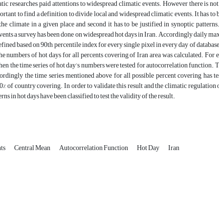
atic researches paid attentions to widespread climatic events. However there is not 
portant to find a definition to divide local and widespread climatic events. It has to
the climate in a given place and second it has to be justified in synoptic patterns
ents a survey has been done on widespread hot days in Iran. Accordingly daily ma
efined based on 90th percentile index for every single pixel in every day of database
the numbers of hot days for all percents covering of Iran area was calculated. For
hen the time series of hot day’s numbers were tested for autocorrelation function. Th
dingly the time series mentioned above for all possible percent covering has tes
0% of country covering. In order to validate this result and the climatic regulation 
rns in hot days have been classified to test the validity of the result.
nts
Central Mean
Autocorrelation Function
Hot Day
Iran