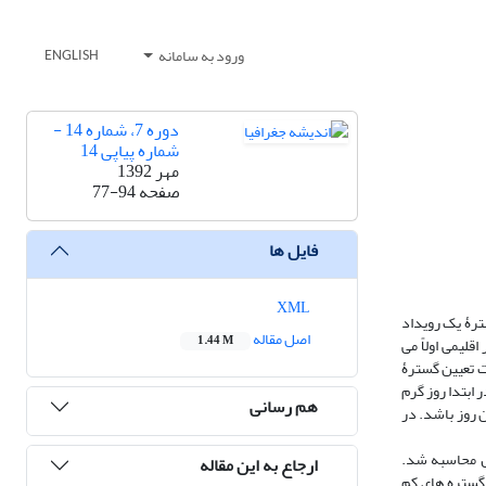
ورود به سامانه
ENGLISH
دوره 7، شماره 14 -
شماره پیاپی 14
مهر 1392
صفحه
77-94
فایل ها
XML
ترۀ یک رویداد
اصل مقاله
1.44 M
قلیمی اولاً می
ت تعیین گسترۀ
دمای بیشینۀ کشور از ابتدای سال 1340 تا انتهای سال 1386 استفاده شد. در ابتدا روز گرم
هم رسانی
ای روزهنگام (بیشینه) هر نقطه در هر روز برابر با یا بیش از صدک 90 آن نقطه و آن روز باشد. در
ال محاسبه شد.
ارجاع به این مقاله
 شد. گستره های کم‌