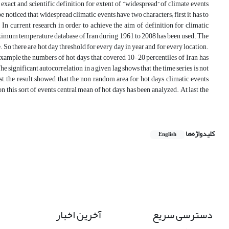
exact and scientific definition for extent of “widespread” of climate events
 be noticed that widespread climatic events have two characters; first it has to
. In current research in order to achieve the aim of definition for climatic
ximum temperature database of Iran during 1961 to 2008 has been used. The
. So there are hot day threshold for every day in year and for every location.
 example the numbers of hot days that covered 10-20 percentiles of Iran has
e significant autocorrelation in a given lag shows that the time series is not
t, the result showed that the non random area for hot days climatic events
on this sort of events central mean of hot days has been analyzed. At last the
کلیدواژه‌ها
English
دسترسی سریع
آخرین اخبار