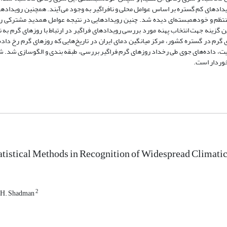
ویدادهای کم گستره بر اساس عوامل محلی و نافراگیر به وجود می‌آیند. همچنین رویدادها
ی منتظم و خودهمبسته‌ای دیده شد. چنین رویدادهایی در نتیجه عوامل همدیدِ مشترکی رو
لگوپذیر هستند. نتایج نشان داد که گستره 30 درصد بهترین گزینه جهت انتخاب پهنه مورد بررسی رویدادهای فراگیر در ارتباط با روزهای 
 گرم در گستره کشور، مرکز میانگین دمای ایران در تاریخ‌هایی که روزهای گرم رخ داده‌
ایت، داده‌های جوی طی رخداد روزهای گرم فراگیر بررسی، طبقه بندی و الگوسازی شد. 
خوردار است.
atistical Methods in Recognition of Widespread Climati
2
H. Shadman