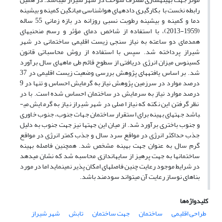
رابطه نخست با بکارگیری داده­های هواشناسی میانگین کمینه و بیشینه
دما و کمینه و بیشینه رطوبت نسبی روزانه در بازه زمانی 55 ساله
(1959-2013)، با استفاده از شاخص دمای مؤثر و رسم منحنی­های
همدمای دو ساعته به نیاز سنجی زیست اقلیمی ساختمانی در شهر
شیراز پرداخته شد. سپس با استفاده از روش محاسباتی قانون
کسینوس میزان انرژی دریافتی از سطوح قائم طی ماه­های سال برآورد
شد. بر اساس یافته­های پژوهش بررسی وضعیت زیست اقلیمی در 37
درصد موارد در سرزمین پژوهش نیاز به گرمایش احساس و تنها در 9
درصد موارد نیاز به سرمایش در ساختمان احساس شده است. با در
نظر گرفتن این نکته که نیاز اصلی در شهر شیراز نیاز به گرمایش می­
باشد جهت­های بهینه برای استقرار ساختمان جهات جنوب، جنوب خاوری
و جنوب باختری برآورد شد. از میان این جهت­ها نیز جهت جنوب به دلیل
جذب حداکثر انرژی در مواقع سرد سال و جذب کم­تر انرژی در مواقع
گرم سال به عنوان جهت بهینه مشخص شد. همچنین فاصله بهینه
ساختمان­ها به جهت پرهیز از سایه­اندازی محاسبه شد که نشان می­دهد
در شرایط موجود رعایت چنین فاصله­ای امکان پذیر نمی­نماید اما در مورد
بناهای نوساز رعایت آن می­تواند سودمند باشد.
کلیدواژه‌ها
طراحی اقلیمی
ساختمان
جهت ساختمان
تابش
شهر شیراز