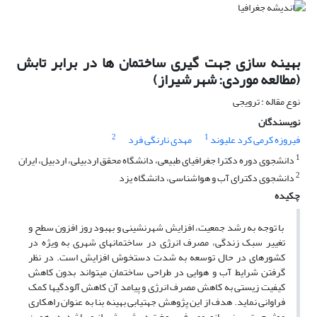
بهینه سازی جهت گیری ساختمان ها در برابر تابش
(مطالعه موردی: شهر شیراز)
نوع مقاله : ترویجی
نویسندگان
2
1
فیروزه کرمی کرد علیوند
مهدی نارنگی فرد
1
دانشجوی دوره دکترا جغرافیای طبیعی، دانشگاه محقق اردبیلی، اردبیل، ایران
2
دانشجوی دکترای آب و هواشناسی، دانشگاه یزد
چکیده
با توجه به رشد جمعیت، افزایش شهرنشینی و بهبود روز افزون سطح و
تغییر سبک زندگی، مصرف انرژی در ساختمان­های شهری به ویژه در
کشورهای در حال توسعه به شدت دستخوش افزایش است. در نظر
گرفتن شرایط آب و هوایی در طراحی ساختمان می­تواند بدون کاهش
کیفیت زیستی به کاهش مصرف انرژی و پیامد آن کاهش آلودگی­ها کمک
فراوانی نماید. هدف از این پژوهش جهت­یابی بهینه بنا به عنوان راهکاری
موثر جهت بهینه­سازی مصرف سوخت در شهر شیراز می­باشد. در همین