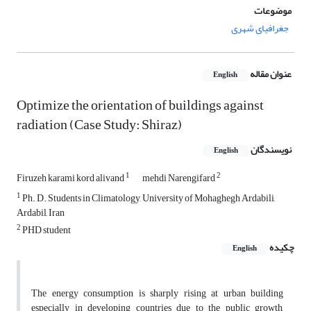
موضوعات
جغرافیای شهری
عنوان مقاله
English
Optimize the orientation of buildings against
radiation (Case Study: Shiraz)
نویسندگان
English
1
2
Firuzeh karami kord alivand
mehdi Narengifard
1
Ph. D. Students in Climatology, University of Mohaghegh Ardabili,
Ardabil, Iran
2
PHD student
چکیده
English
The energy consumption is sharply rising at urban building
especially in developing countries due to the public growth,