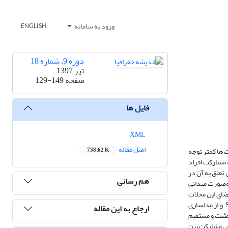
ورود به سامانه
ENGLISH
دوره 9، شماره 18
تیر 1397
صفحه
129-149
فایل ها
XML
اصل مقاله
 ها کمتر توجه
738.62 K
 مشارکت افراد
تعلق به آن در
هم رسانی
ه‌صورت میدانی
 که جامعه آماری ما در این پژوهش مردم محلات صدره و سرفره و حجم نمونه بالغ بر 90 نفر از اعضای این محلات
می باشد، سپس در مرحله بعد برای تجزیه و تحلیل داده های پژوهش مورد نظر و همچنین سنجش روایی و پایایی پرسش نامه و محاسبه آلفای کرونباخ از نرم‌افزار SPSS و از مدلسازی
ارجاع به این مقاله
یر مثبت و مستقیم
ایش مشارکت بین