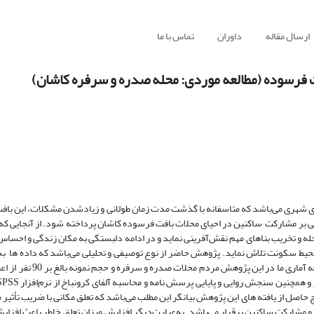
ارسال مقاله
داوران
تماس با ما
ت فرسوده (مطالعه موردی: محله صدره و سرفره کاشان)
یزی شهری می‌باشد که متاسفانه با گذشت مدت زمان طولانی و زیادشدن مشکلات، این بافت
نی بر مشارکت ساکنین در احیای محلات بافت فرسوده کاشان پرداخته شود. از آنجایی که
ه و تخریب بناهای مهم نقش‌آفرینی نماید و در ادامه دلبستگی به مکان زندگی و احساس 
 محیط سکونت تلاش نماید. پژوهش حاضر از نوع توصیفی و تحلیلی می‌باشد که داده ها ب
جمع آوری و از طریق پرسشنامه به گردآوری نظرات مردم پرداخته شد.
ده گردید. نتایج حاصل از یافته های این پژوهش بیانگر این مطلب می‌باشد که تعلق مکانی با ضریب تأث
کانی و مشارکت ساکنین برقرار می‌باشد. به‌عبارت‌دیگر افزایش میزان تعلق خاطر باعث افز