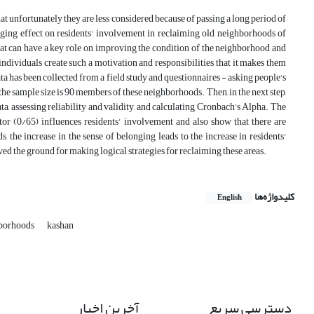
that unfortunately they are less considered because of passing a long period of
nging effect on residents' involvement in reclaiming old neighborhoods of
at can have a key role on improving the condition of the neighborhood and
individuals create such a motivation and responsibilities that it makes them
ta has been collected from a field study and questionnaires - asking people's
he sample size is 90 members of these neighborhoods. Then, in the next step,
 assessing reliability and validity, and calculating Cronbach's Alpha. The
ctor (0/65) influences residents' involvement and also show that there are
 the increase in the sense of belonging leads to the increase in residents'
d the ground for making logical strategies for reclaiming these areas.
کلیدواژه‌ها
English
hborhoods
kashan
دسترسی سریع
آخرین اخبار