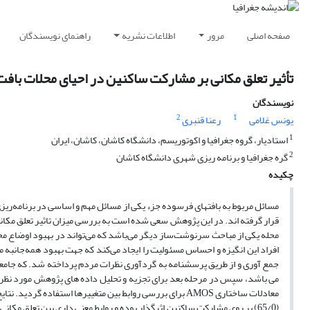
صفحه اصلی
مرور
اطلاعات نشریه
راهنمای نویسندگان
تأثیر تعلق مکانی بر مشارکت ساکنین در احیای محلات باف
نویسندگان
2
1
یونس غلامی
رعنا قنبری
1
استادیار، گروه جغرافیا و اکوتوریسم، دانشگاه کاشان، کاشان، ایران
2
گره جغرافیا و برنامه ریزی شهری دانشگاه کاشان
چکیده
مسائل مربوط به بافت­های فرسوده جزء یکی از مسائل مهم و اساسی در برنامه‌ر
قرار گرفته اند. در این پژوهش سعی شده است به بررسی میزان تاثیر تعلق مکا
محله یکی از مباحث سرنوشت‌ساز دیگر می‌باشد که می‌تواند در بهبود اوضاع محل
افراد این انگیزه و احساس مسئولیت را ایجاد می‌کند که جهت بهبود همه‌جانبه
معادلات ساختاری AMOS برای بررسی روابط بین متغییرها استفا
(65/0) بر روی مشارکت ساکنین اثرگذار بوده و روابط معنی داری بین تعلق م