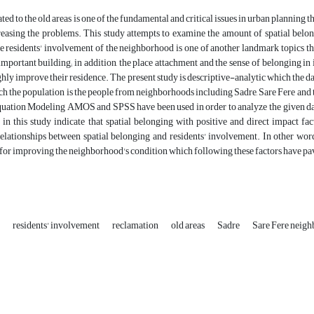
ated to the old areas is one of the fundamental and critical issues in urban planning 
reasing the problems. This study attempts to examine the amount of spatial belo
 residents' involvement of the neighborhood is one of another landmark topics th
mportant building; in addition, the place attachment and the sense of belonging in 
ghly improve their residence. The present study is descriptive-analytic which the da
ch the population is the people from neighborhoods including Sadre, Sare Fere and t
uation Modeling AMOS and SPSS have been used in order to analyze the given data,
 in this study indicate that spatial belonging with positive and direct impact fa
lationships between spatial belonging and residents' involvement. In other words,
or improving the neighborhood's condition which following these factors have pave
g
residents' involvement
reclamation
old areas
Sadre
Sare Fere neig