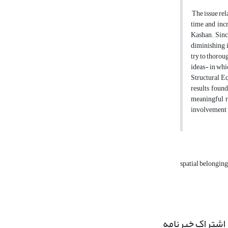
The issue rel
time and inc
Kashan. Since
diminishing i
try to thorou
ideas- in whi
Structural Eq
results found
meaningful re
involvement f
spatial belongin
اشتراک خبرنامه