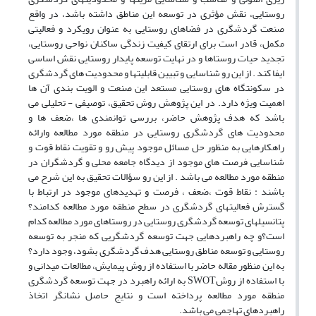
روستایی، نقش مؤثری در توسعه این مناطق داشته باشد، در واقع
صنعت گردشگری در فضاهای روستایی به عنوان رویکرد و فعالیتی
مکمل، قادر است برای ارتقای کیفیت زندگی ساکنان نواحی روستایی،
تجدید حیات روستاها و در نهایت توسعه پایدار روستایی نقش اساسی
ایفا کند . از این رو شناسایی و تبیین قابلیتها و محدودیت های گردشگری
در سکونتگاه های روستایی مستعد این صنعت و الویت بندی آن ها
اهمیت ویژه دارد. در این پژوهش روش تحقیق، توصیفی - تحلیلی می
باشد که هدف پژوهش حاضر، بررسی توانمندی ها ،ضعف ها و
محدودیت های گردشگری روستایی در منطقه مورد مطالعه وارائه
راهکارهایی به منظور حل مسائل موجود پیش رو و تقویت نقاط قوت و
شناسایی فرصت های موجود از دیدگاه جامعه محلی و گردشگران در
منطقه مورد مطالعه می باشد . از این رو سؤالات تحقیق به این شرح می
باشند : نقاط قوت ،ضعف ، فرصت و تهدیدهای موجود در ارتباط با
گسترش فعالیتهای گردشگری در سطح منطقه مورد مطالعه کدامند؟
پتانسیلهای توسعه گردشگری روستایی در روستاهای مورد مطالعه کدام
است؟و چه راهبردهایی جهت توسعه گردشگریی که منجر به توسعه
روستایی و توسعه مناطق روستایی هدف گردشگری بشود، وجود دارد؟
به این منظور مقاله حاضر با استفاده از روش پیمایش، مطالعات میدانی و
با استفاده از روشSWOT به ارائه راهبرد در جهت توسعه گردشگری
منطقه مورد مطالعه پرداخته است و نتایج حاصل نشانگر اتخاذ
راهبردهای تهاجمی می باشد.