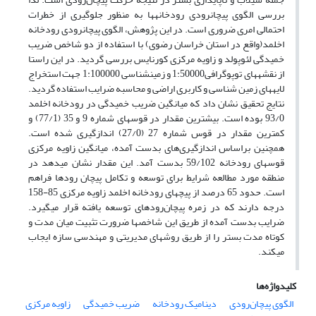
بررسی الگوی پیچان­رودی رودخانه­ها به منظور جلوگیری از خطرات
احتمالی امری ضروری است. در این پژوهش، الگوی پیچان­رودی رودخانه
اخلمد(واقع در استان خراسان رضوی) با استفاده از دو شاخص ضریب
خمیدگی لئوپولد و زاویه مرکزی کورنایس بررسی گردید. در این راستا
از نقشه­های توپوگرافی1:50000 و زمین­شناسی 1:100000 جهت استخراج
لایه­های زمین شناسی و کاربری اراضی و محاسبه ضرایب استفاده گردید.
نتایج تحقیق نشان داد که میانگین ضریب خمیدگی در رودخانه اخلمد
93/0 بوده است. بیشترین مقدار در قوس­های شماره 9 و 35 (77/1) و
کمترین مقدار در قوس شماره 27 (27/0) اندازگیری شده است.
همچنین براساس اندازگیری‌های بدست آمده، میانگین زاویه مرکزی
قوس­های رودخانه 59/102 بدست آمد. این مقدار نشان می­دهد در
منطقه مورد مطالعه شرایط برای توسعه و تکامل پیچان رودها فراهم
است. حدود 65 درصد از پیچ­های رودخانه اخلمد زاویه مرکزی 85-158
درجه دارند که در زمره پیچان‌رودهای توسعه یافته قرار می­گیرد.
ضرایب بدست آمده از طریق این شاخص­ها ضرورت تثبیت میان مدت و
کوتاه مدت بستر را از طریق روش­های مدیریتی و مهندسی سازه ایجاب
می­کند.
کلیدواژه‌ها
الگوی پیچان‌رودی
دینامیک رودخانه
ضریب خمیدگی
زاویه مرکزی