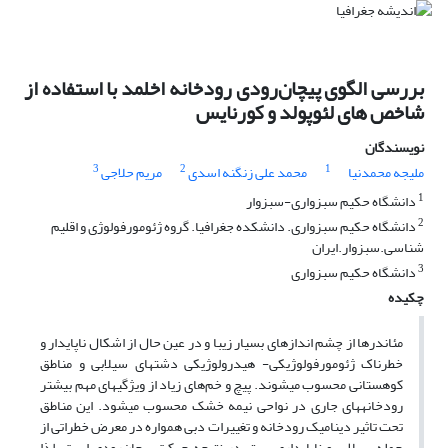
بررسی الگوی پیچان‌رودی رودخانه اخلمد با استفاده از
شاخص های لئوپولد و کورنایس
نویسندگان
3
2
1
ملیجه محمدنیا
محمد علی زنگنه اسدی
مریم حلاجی
1
دانشگاه حکیم سبزواری-سبزوار
2
دانشگاه حکیم سبزواری. دانشکده جغرافیا. گروه ژئومورفولوژی و اقلیم
شناسی.سبزوار.ایران
3
دانشگاه حکیم سبزواری
چکیده
مئاندرها از چشم اندازهای بسیار زیبا و در عین حال از اشکال ناپایدار و
خطرناک ژئومورفولوژیکی- هیدرولوژیکی دشت­های سیلابی و مناطق
کوهستانی محسوب می­شوند. پیچ و خم‌های زیاد از ویژگی­های مهم بیشتر
رودخانه­های جاری در نواحی نیمه خشک محسوب می­شود. این مناطق
تحت تاثیر دینامیک رودخانه و تغییرات دبی همواره در معرض خطراتی از
جمله سیلاب و ناپایداری بستر در نتیجه حرکت پیچان‌رودی است. لذا