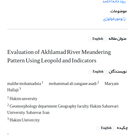
رودخانه اخلمد
موضوعات
ژئومورفولوژی
عنوان مقاله
English
Evaluation of Akhlamad River Meandering
Pattern Using Leopold and Indicators
نویسندگان
English
1
2
malihe mohamadnia
mohammad ali zangane asadi
Maryam
3
Hallaji
1
Hakim unversity
2
Geomorphology department, Geography faculty, Hakim Sabzevari
University.Sabzevar, Iran
3
Hakim Univercity
چکیده
English