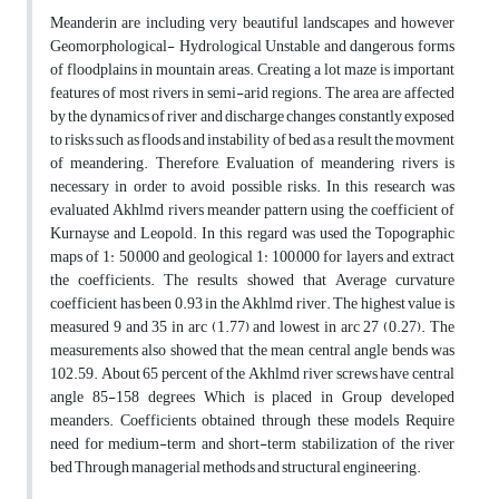
Meanderin are including very beautiful landscapes and however
Geomorphological- Hydrological Unstable and dangerous forms
of floodplains in mountain areas. Creating a lot maze is important
features of most rivers in semi-arid regions. The area are affected
by the dynamics of river and discharge changes constantly exposed
to risks such as floods and instability of bed as a result the movment
of meandering. Therefore, Evaluation of meandering rivers is
necessary in order to avoid possible risks. In this research was
evaluated Akhlmd rivers meander pattern using the coefficient of
Kurnayse and Leopold. In this regard was used the Topographic
maps of 1: 50,000 and geological 1: 100,000 for layers and extract
the coefficients. The results showed that Average curvature
coefficient has been 0.93 in the Akhlmd river. The highest value is
measured 9 and 35 in arc (1.77) and lowest in arc 27 (0.27). The
measurements also showed that the mean central angle bends was
102.59. About 65 percent of the Akhlmd river screws have central
angle 85-158 degrees Which is placed in Group developed
meanders. Coefficients obtained through these models Require
need for medium-term and short-term stabilization of the river
bed Through managerial methods and structural engineering.