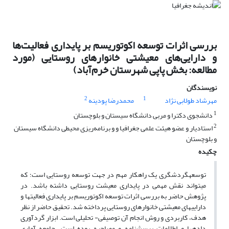
بررسی اثرات توسعه اکوتوریسم بر پایداری فعالیت‌ها
و دارایی‌های معیشتی خانوارهای روستایی (مورد
مطالعه: بخش پاپی شهرستان خرم‌آباد)
نویسندگان
2
1
مهرشاد طولابی نژاد
محمدرضا پودینه
1
دانشجوی دکترا و مربی دانشگاه سیستان و بلوچستان
2
استادیار و عضو هیئت علمی جغرافیا و و برنامه‌ریزی محیطی دانشگاه سیستان
و بلوچستان
چکیده
توسعه­گردشگری یک راهکار مهم در جهت توسعه روستایی است؛ که
می­تواند نقش مهمی در پایداری معیشت روستایی داشته باشد. در
پژوهش حاضر به بررسی اثرات توسعه اکوتوریسم بر پایداری فعالیت­ها و
دارایی­های معیشتی خانوارهای روستایی پرداخته شد. تحقیق حاضر از نظر
هدف، کاربردی و روش انجام آن توصیفی- تحلیلی است. ابزار گردآوری
داده­ها و اطلاعات پرسش­نامه و مصاحبه بوده است. جامعه آماری