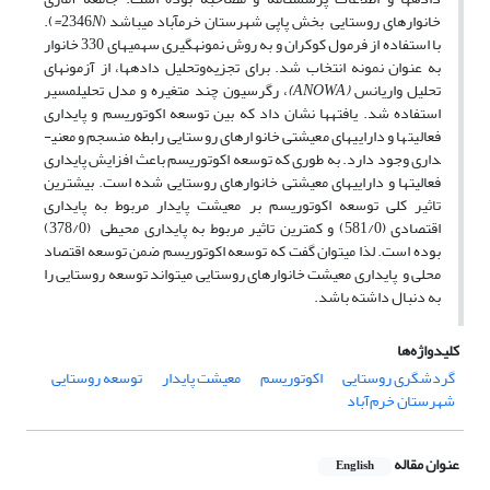
خانوارهای روستایی بخش پاپی شهرستان خرم­آباد می­باشد (2346
N=
).
با استفاده از فرمول کوکران و به روش نمونه­گیری سهمیه­ای 330 خانوار
به عنوان نمونه انتخاب شد. برای تجزیه‌وتحلیل داده­ها، از آزمون­های
تحلیل واریانس
(ANOWA)
، رگرسیون چند متغیره و مدل تحلیل­مسیر
استفاده شد. یافته­ها نشان داد که بین توسعه اکوتوریسم و پایداری
فعالیت­ها و دارایی­های معیشتی خانوارهای روستایی رابطه منسجم و معنی­
داری وجود دارد. به طوری که توسعه اکوتوریسم باعث افزایش پایداری
فعالیت­ها و دارایی­های معیشتی خانوارهای روستایی شده است. بیشترین
تاثیر کلی توسعه اکوتوریسم بر معیشت پایدار مربوط به پایداری
اقتصادی (581/0) و کمترین تاثیر مربوط به پایداری محیطی (378/0)
بوده است. لذا می­توان گفت که توسعه اکوتوریسم ضمن توسعه اقتصاد
محلی و پایداری معیشت خانوارهای روستایی می­تواند توسعه روستایی را
به دنبال داشته باشد.
کلیدواژه‌ها
گردشگری روستایی
اکوتوریسم
معیشت پایدار
توسعه روستایی
شهرستان خرم‌آباد
عنوان مقاله
English