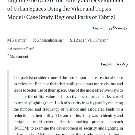
Lighting the Role of the Safety and Development
of Urban Spaces Using the Vikor and Topsis
Model (Case Study:Regional Parks of Tabriz)
نویسندگان
English
1
2
2
M Kalantri
R Gholamhoseini
SH Zadeh Vali Khajeh
1
Associate Prof
2
Ms Student
چکیده
English
The park is considered one of the most important recreational space
in cities that Enhance their desirability to attract more visitors and
leads to better use of their space. One of the most effective ways to
enhance the utility, value and attractiveness of urban parks as well
as security lighting them.Lack of security in a city park by reducing
the number and frequency of visitors and associated leads to a
reduction in their utility. The aim of this study was to identify and
design a multi-criteria decision-making process approach
(MCDM) to examine the development of security and lighting in
urban parks. Methods research in this study is descriptive -