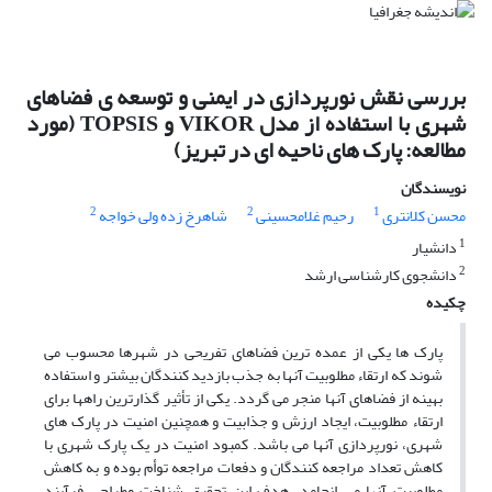
بررسی نقش نورپردازی در ایمنی و توسعه ی فضاهای
شهری با استفاده از مدل VIKOR و TOPSIS (مورد
مطالعه: پارک های ناحیه ای در تبریز)
نویسندگان
2
2
1
محسن کلانتری
رحیم غلامحسینی
شاهرخ زده ولی خواجه
1
دانشیار
2
دانشجوی کارشناسی ارشد
چکیده
پارک ها یکی از عمده ترین فضاهای تفریحی در شهرها محسوب می
شوند که ارتقاء مطلوبیت آنها به جذب بازدید کنندگان بیشتر و استفاده
بهینه از فضاهای آنها منجر می گردد. یکی از تأثیر گذارترین راهها برای
ارتقاء مطلوبیت، ایجاد ارزش و جذابیت و همچنین امنیت در پارک های
شهری، نورپردازی آنها می باشد. کمبود امنیت در یک پارک شهری با
کاهش تعداد مراجعه کنندگان و دفعات مراجعه توأم بوده و به کاهش
مطلوبیت آنها می انجامد. هدف این تحقیق شناخت وطراحی فرآیند