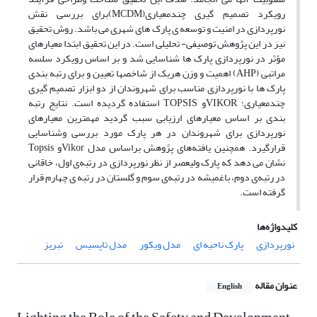
رویکرد تصمیم گیری چندمعیاری(MCDM)برای بررسی نقش
نورپردازی در امنیت و توسعه ی پارک های شهری می باشد. روش تحقیق
نیز در این پژوهش توصیفی- تحلیلی است. در این تحقیق ابتدا معیارهای
مؤثر در نورپردازی پارک ها شناسایی شد و بر اساس رویکرد سلسه
مراتبی (AHP) اهمیت و وزن هریک از شاخصها تعیین و برای رتبه بندی
پارک ها با نورپردازی مناسب برای شهروندان از دو ابزار تصمیم گیری
چندمعیاری؛ VIKORو TOPSIS استفاده گردیده است. نتایج رتبه
بندی بر اساس معیارهای ارزیابی سبب گردید مهمترین معیارهای
نورپردازی برای شهروندان در هر پارک مورد بررسی وشناسایی
قرارگیرد. همچنین یافته‌های پژوهش براساس مدل Vikorو Topsis
نشان می دهد که پارک ولیعصر از نظر نورپردازی در رتبه‌ی اول، خاقانی
در رتبه‌ی دوم، باغمیشه در رتبه‌ی سوم و گلستان در رتبه ی چهارم قرار
گرفته است.
کلیدواژه‌ها
نورپردازی
پارک ناحیه ای
مدل ویکور
مدل تاپسیس
تبریز
عنوان مقاله
English