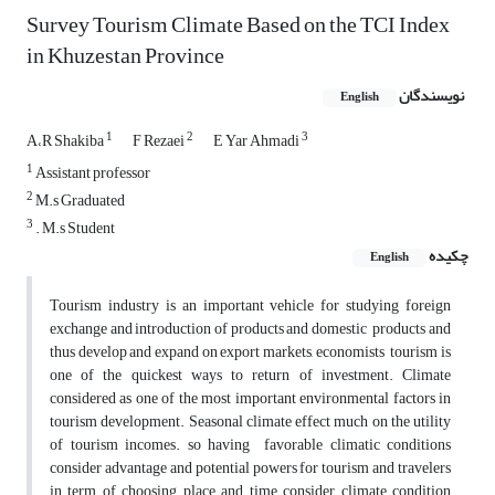
Survey Tourism Climate Based on the TCI Index
in Khuzestan Province
نویسندگان
English
1
2
3
A،R Shakiba
F Rezaei
E Yar Ahmadi
1
Assistant professor
2
M.s Graduated
3
. M.s Student
چکیده
English
Tourism industry is an important vehicle for studying foreign
exchange and introduction of products and domestic products and
thus develop and expand on export markets, economists tourism is
one of the quickest ways to return of investment. Climate
considered as one of the most important environmental factors in
tourism development. Seasonal climate effect much on the utility
of tourism incomes. so having favorable climatic conditions
consider advantage and potential powers for tourism and travelers
in term of choosing place and time consider climate condition