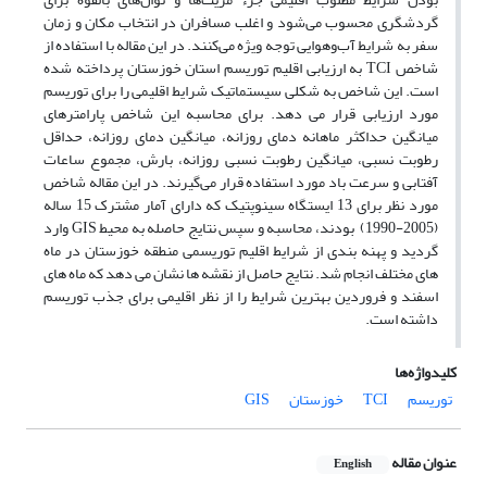
گردشگری محسوب می‌شود و اغلب مسافران در انتخاب مکان و زمان
سفر به شرایط آب‌وهوایی توجه ویژه می‌کنند. در این مقاله با استفاده از
شاخص TCI به ارزیابی اقلیم توریسم استان خوزستان پرداخته شده
است. این شاخص به شکلی سیستماتیک شرایط اقلیمی را برای توریسم
مورد ارزیابی قرار می دهد. برای محاسبه این شاخص پارامترهای
میانگین حداکثر ماهانه دمای روزانه، میانگین دمای روزانه، حداقل
رطوبت نسبی، میانگین رطوبت نسبی روزانه، بارش، مجموع ساعات
آفتابی و سرعت باد مورد استفاده قرار می‌گیرند. در این مقاله شاخص
مورد نظر برای 13 ایستگاه سینوپتیک که دارای آمار مشترک 15 ساله
(2005-1990) بودند، محاسبه و سپس نتایج حاصله به محیط GIS وارد
گردید و پهنه بندی از شرایط اقلیم توریسمی منطقه خوزستان در ماه
های مختلف انجام شد. نتایج حاصل از نقشه ها نشان می دهد که ماه های
اسفند و فروردین بهترین شرایط را از نظر اقلیمی برای جذب توریسم
داشته است.
کلیدواژه‌ها
توریسم
TCI
خوزستان
GIS
عنوان مقاله
English