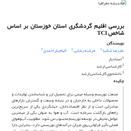
بررسی اقلیم گردشگری استان خوزستان بر اساس
شاخص TCI
نویسندگان
3
2
1
علیرضا شکیبا
فرشته رضایی
الهام یار احمدی
1
استادیار
2
کارشناسی ارشد
3
دانشجوی کارشناسی ارشد
چکیده
صنعت توریسم وسیله مهمی برای تحصیل ارز و شناساندن تولیدات و
محصولات داخلی به خارجیان و در نتیجه وسعت و گسترش بازارهای
صادراتی است و از نظر اقتصاددانان، جهانگردی یکی از سریع‌ترین
راه‌های بازگشت سرمایه است. آب و هوا به عنوان یکی از مهمترین
عوامل محیطی در توسعه توریسم محسوب می شود. مطلوبیت آب‌وهوای
فصلی تأثیر فراوانی روی میزان درآمدهای توریسمی دارد، بنابراین دارا
بودن شرایط مطلوب اقلیمی جزء مزیت‌ها و توان‌های بالقوه برای