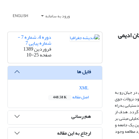
ورود به سامانه
ENGLISH
ان ادیمی
دوره 4، شماره 7 -
شماره پیاپی 7
فروردین 1389
صفحه
10-25
فایل ها
XML
در جهان رو به
اصل مقاله
448.58 K
ود نزولات جوی
ستیابی به راه
 گردد. هدف از
هم رسانی
لیلی مبتنی بر
 پارامتری میانگین یک جامعه و
ه مورد مطالعه وجود
ارجاع به این مقاله