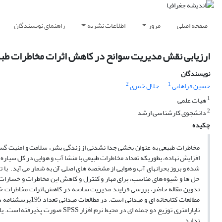
صفحه اصلی
مرور
اطلاعات نشریه
راهنمای نویسندگان
ارزیابی نقش مدیریت سوانح در کاهش اثرات مخاطرات طبیع
نویسندگان
2
1
حسین فراهانی
جلال خمری
1
هیات علمی
2
دانشجوی کارشناسی ارشد
چکیده
مخاطرات طبیعی به عنوان بخشی جدا نشدنی از زندگی بشر، سلامت و امنیت گست
افزایش نهاده، بطوریکه تعداد مخاطرات طبیعی با منشا آب و هوایی در کل سیار
شده و بروز بحرانهای آب و هوایی از مشخصه های اصلی آن به شمار می آید. با تو
حل ها و شیوه های مناسب، برای مهار و کنترل و کاهش این مخاطرات و خسارا
تدوین مقاله حاضر، بررسی فرایند مدیریت سانحه در کاهش اثرات مخاطرات خش
ناپارامتری توزیع دو جمله ای در 
ندارد.