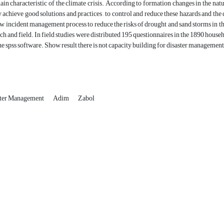
in characteristic of the climate crisis. According to formation changes in the natur
 achieve good solutions and practices , to control and reduce these hazards and th
ew incident management process to reduce the risks of drought and sand storms in t
rch and field. In field studies were distributed 195 questionnaires in the 1890 hous
he spss software. Show result there is not capacity building for disaster management 
ster Management
Adim
Zabol