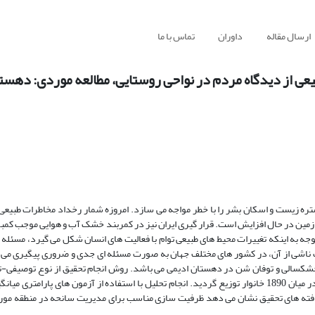
ارسال مقاله
داوران
تماس با ما
ی از دیدگاه مردم در نواحی روستایی، مطالعه موردی: دهست
ره زیست و اسکان بشر را با خطر مواجه می سازد. امروزه شمار رخداد مخاطرات طبیعی 
ه زمین در حال افزایش است. قرار گیری ایران نیز در کمربند خشک آب و هوایی موجب کمب
جه به اینکه تغییرات محیط های طبیعی توام با فعالیت های انسان شکل می گیرد، مسئله د
ت ناشی از آن، در کشور های مختلف جهان به صورت مسئله ای جدی و ضروری پیگیری می
کسالی و توفان شن در دهستان ادیمی می باشد. روش انجام تحقیق از نوع توصیفی-تح
مطالعات کتابخانه ای و میدانی است. در مطالعات میدانی تعداد 195پرسشنامه در میان 1890 خانوار توزیع گردید. انجام تحلیل با استفاده از آزمون های
محیط نرم افزار SPSS صورت پذیرفته است. یافته های تحقیق نشان می دهد ظرفیت سازی مناسب برای مدیریت سانحه در منطق