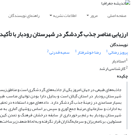
صفحه اصلی
مرور
اطلاعات نشریه
راهنمای نویسندگان
ارزیابی عناصر جذب گردشگر در شهرستان رودبار با تأکید 
نویسندگان
2
1
1
پرویز رضائی
رضا خوشرفتار
سمیه قدرتی
1
استادیار
2
کارشناسی ارشد
چکیده
جاذبه‌های طبیعی در جهان امروز یکی از جاذبه‌های گردشگری است و مناطق زیس
شهرستان رودبار در استان گیلان است و بدلیل دارا بودن توانهای مناسب طبی
بسیار مساعدی در زمینۀ جذب گردشگر دارد. داده‌های مورد استفاده در تحقیق
به ادارات و سازمانهای مرتبط جمع‌آوری و سپس بر اساس روشهای آماری به صو
شهرستان رودبار به رغم برخورداری از سابقه درخشان فرهنگ و تمدن کهن 
مسئولین، برنامه‌ریزان و سرمایه‌گذاران قرار نگرفته و به لحاظ ضعف زیرساخت‌ه