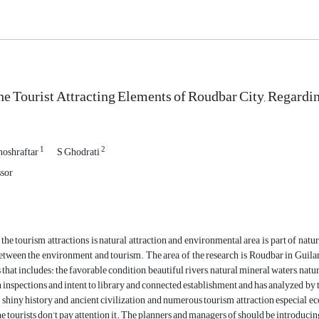
he Tourist Attracting Elements of Roudbar City, Regardin
1
2
hoshraftar
S Ghodrati
ssor
the tourism attractions is natural attraction and environmental area is part of natura
tween the environment and tourism. The area of the research is Roudbar in Guilan 
that includes: the favorable condition, beautiful rivers, natural mineral waters, natu
 inspections and intent to library and connected establishment and has analyzed by
he shiny history and ancient civilization and numerous tourism attraction especial ec
he tourists don’t pay attention it. The planners and managers of should be introducing