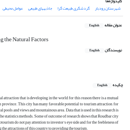
کلیدواژه‌ها
شهرستان رودبار
گردشگری طبیعت گرا
جاذبههای طبیعی
عوامل محیطی
عنوان مقاله
English
g the Natural Factors
نویسندگان
English
چکیده
English
l attraction that is developing in the world, for this reason there is a mutual
province. This city has many favorable potential to tourism attraction, for
ral pools and views and mountainous area. Data that is used in this research is
 the statistics methods. Some of outcome of research shows that Roudbar city
otourism do not pay attention to investor's eye side and for the feebleness of
 the attractions of this country to providing the tourism.