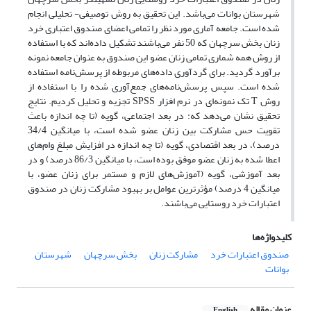
شهرستان بوانات می‌باشد. این تحقیق به روش توصیفی- تحلیلی انجام
شده است. جامعه آماری مورد نظر را تمامی اعضای صندوق اعتباری خرد
زنان بخش سرچهان که 50 نفر می‌باشند تشکیل داده‌اند که با استفاده
از روش همه شماری تمامی زنان عضو این صندوق به عنوان جامعه نمونه
برآورد گردید. برای گردآوری داده‌های مربوطه از پرسش‌نامه استفاده
شده است. سپس پرسش‌نامه‌های جمع‌آوری شده را با استفاده از
روش T تک نمونه‌ای در نرم افزار SPSS تجزیه و تحلیل کردیم. نتایج
تحقیق نشان می‌دهد که: در بعد اجتماعی، گویه (تا چه اندازه باعث
تقویت حس مشارکت بین زنان عضو شده است، با میانگین 34/4
درصد)، در بعد اقتصادی، گویه (تا چه اندازه در افزایش مبلغ وام‌های
اعطا شده به زنان عضو موفق بوده است، با میانگین 86/3 درصد) و در
بعد آموزشی، گویه (آموزش‌های لازم و مستمر برای زنان عضو، با
میانگین 4 درصد) مؤثرترین عوامل بر بهبود مشارکت زنان در صندوق
اعتبارات خرد روستایی می‌باشند.
کلیدواژه‌ها
صندوق اعتبارات خرد
مشارکت زنان
بخش سرچهان
شهرستان
بوانات
عنوان مقاله
English