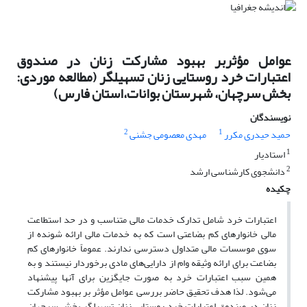
عوامل مؤثربر بهبود مشارکت زنان در صندوق
اعتبارات خرد روستایی زنان تسهیلگر (مطالعه موردی:
بخش سرچهان، شهرستان بوانات،استان فارس)
نویسندگان
2
1
حمید حیدری مکرر
مهدی معصومی جشنی
1
استادیار
2
دانشجوی کارشناسی ارشد
چکیده
اعتبارات خرد شامل تدارک خدمات مالی متناسب و در حد استطاعت
مالی خانوارهای کم بضاعتی است که به خدمات مالی ارائه شونده از
سوی موسسات مالی متداول دسترسی ندارند. عموماً خانوارهای کم
بضاعت برای ارائه وثیقه وام از دارایی‌های مادی برخوردار نیستند و به
همین سبب اعتبارات خرد به صورت جایگزین برای آنها پیشنهاد
می‌شود. لذا هدف تحقیق حاضر بررسی عوامل مؤثر بر بهبود مشارکت
زنان در صندوق اعتبارات خرد روستایی زنان تسهیلگر بخش سرچهان