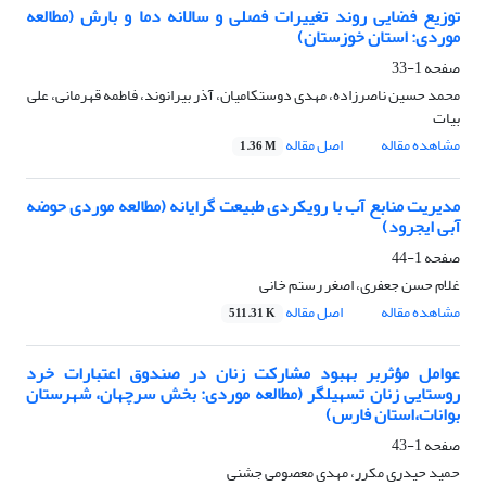
توزیع فضایی روند تغییرات فصلی و سالانه دما و بارش (مطالعه
موردی: استان خوزستان)
صفحه
1-33
محمد حسین ناصرزاده، مهدی دوستکامیان، آذر بیرانوند، فاطمه قهرمانی، علی
بیات
مشاهده مقاله
اصل مقاله
1.36 M
مدیریت منابع آب با رویکردی طبیعت گرایانه (مطالعه موردی حوضه
آبی ایجرود)
صفحه
1-44
غلام حسن جعفری، اصغر رستم خانی
مشاهده مقاله
اصل مقاله
511.31 K
عوامل مؤثربر بهبود مشارکت زنان در صندوق اعتبارات خرد
روستایی زنان تسهیلگر (مطالعه موردی: بخش سرچهان، شهرستان
بوانات،استان فارس)
صفحه
1-43
حمید حیدری مکرر، مهدی معصومی جشنی