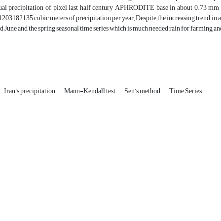
al precipitation of pixel last half century APHRODITE base in about 0.73 mm in
203182135 cubic meters of precipitation per year; Despite the increasing trend in an
d June and the spring seasonal time series which is much needed rain for farming an
Iran’s precipitation
Mann-Kendall test
Sen’s method
Time Series