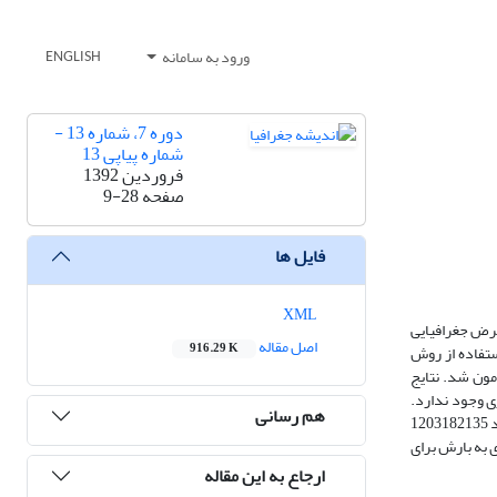
ورود به سامانه
ENGLISH
دوره 7، شماره 13 -
شماره پیاپی 13
فروردین 1392
صفحه
9-28
فایل ها
XML
ایگاه داده‌ی آفرودیت خاورمیانه برای ایران با تفکیک 25/0 ×25/0 درجه طول/عرض جغرافیایی
اصل مقاله
916.29 K
اسبات قرار گرفت. با استفاده از روش
مون شد. نتایج
ه اطمینان 95% و بیش‌تر از آن روند معنی‌داری وجود ندارد.
هم رسانی
میانگین بارش یاخته‌ای سالانه نیم سده اخیر در سال حدود 73/0 میلی‌متر افزایش داشته است. این افزایشِ به ظاهر ناچیز، با در نظر گرفتن مساحت کشور در سال حدود 1203182135
 به بارش برای
ارجاع به این مقاله