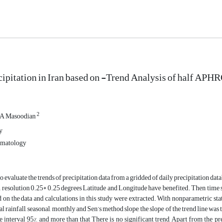
cipitation in Iran based on -Trend Analysis of half AP
2
A Masoodian
y
limatology
, to evaluate the trends of precipitation data from a gridded of daily precipitation
h resolution 0.25* 0.25 degrees Latitude and Longitude have benefited. Then time s
 on the data and calculations in this study were extracted. With nonparametric s
l rainfall, seasonal, monthly and Sen’s method slope, the slope of the trend line was 
 interval 95%, and more than that There is no significant trend, Apart from the 