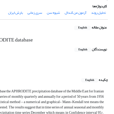
کلیدواژه‌ها
تحلیل روند
آزمون من کندال
شیوه سن
سری زمانی
بارش ایران
عنوان مقاله
English
HRODITE database
نویسندگان
English
چکیده
English
 database the APHRODITE precipitation database of the Middle East for Iranian
eries of monthly, quarterly and annually for a period of 50 years from 1956
tatistical method - a numerical and graphical- Mann-Kendall test means the
tested. The results suggest that in time series of annual, seasonal and monthly
precipitation time series December which means in Confidence interval 95%.