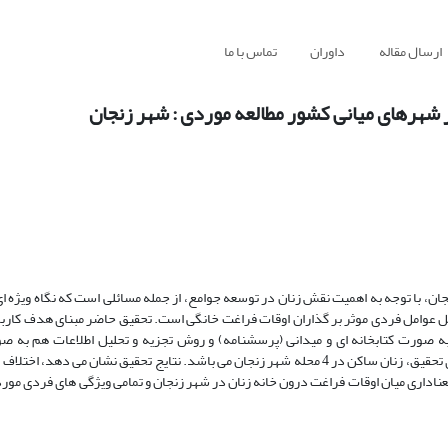
ارسال مقاله
داوران
تماس با ما
 شهرهای میانی کشور مطالعه موردی : شهر زنجان
ن، با توجه به اهمیت نقش زنان در توسعه جوامع، از جمله مسائلی است که نگاه ویژه ای 
لیل عوامل فردی موثر بر گذاران اوقات فراغت خانگی است. تحقیق حاضر مبنای هدف کار
ه صورت کتابخانه ای و میدانی (پرسشنامه) و روش تجزیه و تحلیل اطلاعات هم به ص
استنباطی (ضریب همبستگی و کروسکال والیس) انجام شده است. جامعه آماری تحقیق، زنان ساکن در 4 محله شهر زنجان می باشد. نتایج تحقیق نشان
عناداری میان اوقات فراغت درون خانه زنان در شهر زنجان و تمامی ویژگی های فردی مو