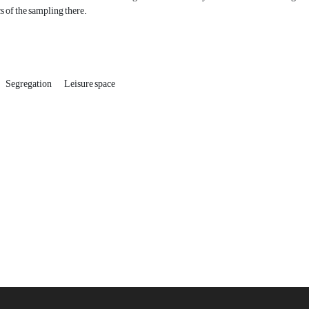
cs of the sampling there.
Segregation
Leisure space