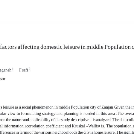
factors affecting domestic leisure in middle Population ci
1
2
eganeh
F safi
ssor
eisure as a social phenomenon in middle Population city of Zanjan, Given the 
ular view to formulating strategy and planning is needed in this area .The overal
n the nature and applicability of the study, descriptive - is analyzed. The data col
ial information (correlation coefficient and Kruskal -Wallis) is. The population
ifferences in terms of the various neighborhoods the city is home leisure. The signi