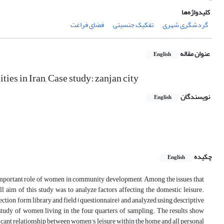
کلیدواژه‌ها
گردشگری شهری
تفکیک جنسیتی
فضای فراغت
عنوان مقاله
English
ties in Iran, Case study: zanjan city
نویسندگان
English
چکیده
English
important role of women in community development, Among the issues that
l aim of this study was to analyze factors affecting the domestic leisure.
lection form library and field (questionnaire) and analyzed using descriptive
 study of women living in the four quarters of sampling. The results show
ficant relationship between women's leisure within the home and all personal