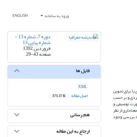
ورود به سامانه
ENGLISH
دوره 7، شماره 13 -
شماره پیاپی 13
فروردین 1392
صفحه
29-43
فایل ها
XML
را برای تدوین
اصل مقاله
373.37 K
بردی و بر حسب
ورت توصیفی و
 می دهد، اختلاف معناداری از نظر
هم رسانی
رد بررسی وجود
ارجاع به این مقاله