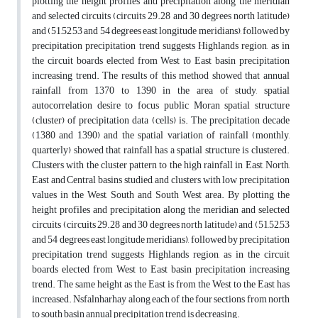
plotting the height profiles and precipitation along the meridian
and selected circuits (circuits 29.28 and 30 degrees north latitude)
and (51,52,53 and 54 degrees east longitude meridians), followed by
precipitation precipitation trend suggests Highlands region, as in
the circuit boards elected from West to East basin precipitation
increasing trend. The results of this method showed that annual
rainfall from 1370 to 1390 in the area of study, spatial
autocorrelation desire to focus public Moran spatial structure
(cluster) of precipitation data (cells) is. The precipitation decade
(1380 and 1390) and the spatial variation of rainfall (monthly,
quarterly) showed that rainfall has a spatial structure is clustered.
Clusters with the cluster pattern to the high rainfall in East, North,
East and Central basins studied, and clusters with low precipitation
values in the West, South and South West area. By plotting the
height profiles and precipitation along the meridian and selected
circuits (circuits 29.28 and 30 degrees north latitude) and (51,52,53
and 54 degrees east longitude meridians), followed by precipitation
precipitation trend suggests Highlands region, as in the circuit
boards elected from West to East basin precipitation increasing
trend. The same height as the East is from the West to the East has
increased. Nsfalnharhay along each of the four sections from north
to south basin annual precipitation trend is decreasing.