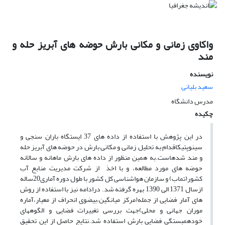
واکاوی زمانی و مکانی بارش حوضه های آبریز حله و
مند
نویسنده
سعید بلیانی
مدرس دانشگاه
چکیده
در این پژوهش با استفاده از داده های 37 ایستگاه باران سنجی و
سینوپتیکاقدام به تحلیل زمانی و مکانی بارش در حوضه های آبریز حله
و مند شدهاست.به همین منظور از داده های بارش ماهانه و سالانه
حوضه های مورد مطالعه، و با اخذ از شرکت مدیریت منابع آب
کشور(تماب) و سازمان هواشناسی کل کشور با طول دوره آماری20ساله
ازسال 1371 الی 1390 بهره گرفته شد. درادامه نیز با استفاده از روش
های آمار فضایی از جمله(مرکز میانگین،بیضوی انحراف از معیار،آماره
موران جهانی و محلی)جهت بررسی تغییرات فضایی و الگوههای
خودهمبستگی فضایی بارش استفاده شد.نتایج حاصل از این تحقیق