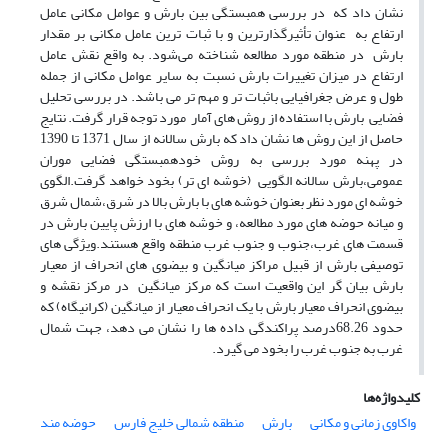
نشان داد که در بررسی همبستگی بین بارش و عوامل مکانی عامل
ارتفاع به ‌ عنوان تأثیرگذارترین و با ثبات ترین عامل مکانی بر مقدار
بارش در منطقه مورد مطالعه شناخته می‌شود. به واقع نقش عامل
ارتفاع در میزان تغییرات بارش نسبت به سایر عوامل مکانی از جمله
طول و عرض جغرافیایی باثبات تر و مهم تر می باشد. در بررسی تحلیل
فضایی بارش با استفاده از روش های آمار مورد توجه قرار گرفت. نتایج
حاصل از این روش ها نشان داد که بارش سالانه از سال 1371 تا 1390
در پهنه مورد بررسی به روش خودهمبستگی فضایی موران
عمومی،بارش سالانه الگویی (خوشه ای تر) بخود خواهد گرفت.الگوی
خوشه ای مورد نظر بعنوان خوشه های با بارش بالا در شرق،شمال شرق
و میانه حوضه های مورد مطالعه، و خوشه های با ارزش پایین بارش در
قسمت های غرب،جنوب و جنوب غرب منطقه واقع هستند.ویژگی های
توصیفی بارش از قبیل مراکز میانگین و بیضوی های انحراف از معیار
بارش بیان گر این واقعیت است که مرکز میانگین در مرکز نقشه و
بیضوی انحراف معیار بارش با یک انحراف معیار از میانگین (کرانیگاه) که
حدود 68.26درصد پراکندگی داده ها را نشان می دهد، جهت شمال
غرب به جنوب غرب را بخود می گیرد.
کلیدواژه‌ها
واکاوی زمانی و مکانی
بارش
منطقه شمالی خلیج فارس
حوضه مند