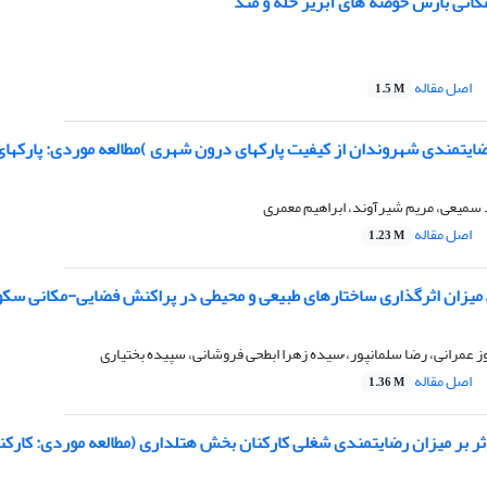
مکانی بارش حوضه های آبریز حله و مند
اصل مقاله
1.5 M
ضایتمندی شهروندان از کیفیت پارکهای درون شهری )مطالعه موردی: پارکهای
 سمیعی، مریم شیرآوند، ابراهیم معمری
اصل مقاله
1.23 M
 میزان اثرگذاری ساختارهای طبیعی و محیطی در پراکنش فضایی-مکانی سک
ز عمرانی، رضا سلمانپور، ُسیده زهرا ابطحی فروشانی، سپیده بختیاری
اصل مقاله
1.36 M
ر بر میزان رضایتمندی شغلی کارکنان بخش هتلداری (مطالعه موردی: کارکن