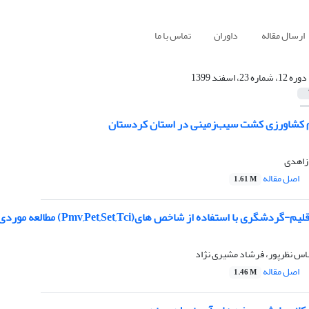
ارسال مقاله
داوران
تماس با ما
دوره 12، شماره 23، اسفند 1399
م کشاورزی کشت سیب‌زمینی در استان کردستان
زاهدی
اصل مقاله
1.61 M
با استفاده از شاخص های(Pmv,Pet,Set,Tci) مطالعه موردی :استان گیلان
اس نظرپور، فرشاد مشیری نژاد
اصل مقاله
1.46 M