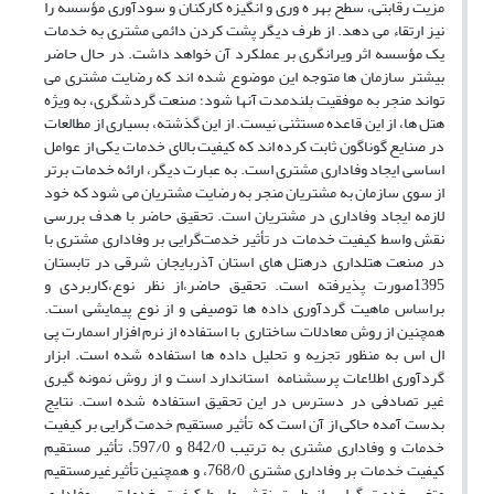
مزیت رقابتی، سطح بهر ه وری و انگیزه کارکنان و سودآوری مؤسسه را
نیز ارتقاء می دهد. از طرف دیگر پشت کردن دائمی مشتری به خدمات
یک مؤسسه اثر ویرانگری بر عملکرد آن خواهد داشت. در حال حاضر
بیشتر سازمان ها متوجه این موضوع شده اند که رضایت مشتری می
تواند منجر به موفقیت بلندمدت آنها شود؛ صنعت گردشگری، به ویژه
هتل ها، از این قاعده مستثنی نیست. از این گذشته، بسیاری از مطالعات
در صنایع گوناگون ثابت کرده اند که کیفیت بالای خدمات یکی از عوامل
اساسی ایجاد وفاداری مشتری است. به عبارت دیگر، ارائه خدمات برتر
از سوی سازمان به مشتریان منجر به رضایت مشتریان می شود که خود
لازمه ایجاد وفاداری در مشتریان است. تحقیق حاضر با هدف بررسی
نقش واسط کیفیت خدمات در تأثیر خدمت‌گرایی بر وفاداری مشتری با
در صنعت هتلداری درهتل های استان آذربایجان شرقی در تابستان
1395صورت پذیرفته است. تحقیق حاضر،از نظر نوع،کاربردی و
براساس ماهیت گردآوری داده ها توصیفی و از نوع پیمایشی است.
همچنین از روش معادلات ساختاری با استفاده از نرم افزار اسمارت پی
ال اس به منظور تجزیه و تحلیل داده ها استفاده شده است. ابزار
گردآوری اطلاعات پرسشنامه استاندارد است و از روش نمونه گیری
غیر تصادفی در دسترس در این تحقیق استفاده شده است. نتایج
بدست آمده حاکی از آن است که تأثیر مستقیم خدمت گرایی بر کیفیت
خدمات و وفاداری مشتری به ترتیب 842/0 و 597/0، تأثیر مستقیم
کیفیت خدمات بر وفاداری مشتری 768/0، و همچنین تأثیرغیرمستقیم
متغیر خدمت گرایی از طریق نقش واسط کیفیت خدمات بر وفاداری