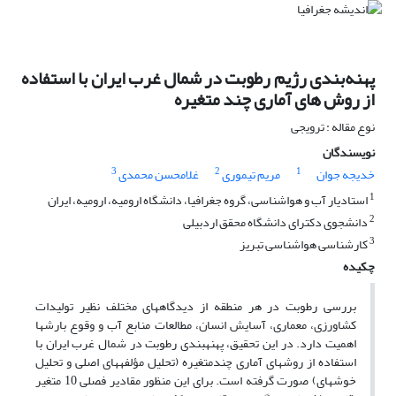
پهنه‌بندی رژیم رطوبت در شمال غرب ایران با استفاده
از روش های آماری چند متغیره
نوع مقاله : ترویجی
نویسندگان
3
2
1
خدیجه جوان
مریم تیموری
غلامحسن محمدی
1
استادیار آب و هواشناسی، گروه جغرافیا، دانشگاه ارومیه، ارومیه، ایران
2
دانشجوی دکترای دانشگاه محقق اردبیلی
3
کارشناسی هواشناسی تبریز
چکیده
بررسی رطوبت در هر منطقه از دیدگاه­های مختلف نظیر تولیدات
کشاورزی، معماری، آسایش انسان، مطالعات منابع آب و وقوع بارش­ها
اهمیت دارد. در این تحقیق، پهنه­بندی رطوبت در شمال غرب ایران با
استفاده از روش­های آماری چندمتغیره (تحلیل مؤلفه­های اصلی و تحلیل
خوشه­ای) صورت گرفته است. برای این منظور مقادیر فصلی 10 متغیر