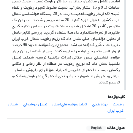
اقلیمی (شامل میانگین، حداقل و حداکثر رطوبت نسبی، رطوبت نسبی
ساعات 3، 9 و 15، فشار بخارآب، نسبت مخلوط، کمبود رطوبت و نقطه
شبنم) که ازنظر رطوبت اهمیت دارند، در 20 ایستگاه هواشناسی شمال
غرب کشور با طول دوره آماری 20 ساله بررسی شدند. بنابراین یک
ماتریس 40 در 20 تشکیل شد و به علت تفاوت در مقیاس اندازه­گیری
متغیرها از نمره استاندارد داده­ها استفاده گردید. بررسی نتایج حاصل
از تحلیل مؤلفه­های اصلی نشان داد که رژیم رطوبت شمال غرب ایران
تقریباً تحت تأثیر 4 مؤلفه می­باشد. مجموع این 4 مؤلفه، حدود 96 درصد
از واریانس متغیرهای اولیه را بیان می­کنند. پس از شناسایی این چهار
مؤلفه، نقشه­های قلمرو مکانی نمرات مؤلفه­ها ترسیم شدند. تحلیل
نقشه­ها نشان داد که توزیع رطوبت در منطقه از نظر زمانی و مکانی
یکسان نیست. داده­های ماتریس امتیازات مؤلفه­ای با روش سلسله­
مراتبی و به روش ادغام وارد خوشه­بندی شده و 5 پهنه رطوبتی تفکیک و
ترسیم شدند.
کلیدواژه‌ها
رطوبت
پهنه بندی
تحلیل مؤلفه های اصلی
تحلیل خوشه ای
شمال
غرب ایران
عنوان مقاله
English