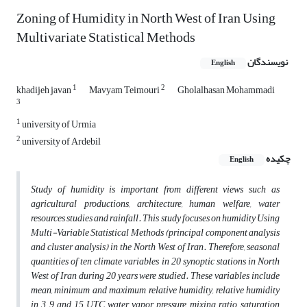
Zoning of Humidity in North West of Iran Using
Multivariate Statistical Methods
نویسندگان
English
1
2
khadijeh javan
Mavyam Teimouri
Gholalhasan Mohammadi
3
1
university of Urmia
2
university of Ardebil
چکیده
English
Study of humidity is important from different views such as
agricultural productions, architecture, human welfare, water
resources studies and rainfall. This study focuses on humidity Using
Multi-Variable Statistical Methods (principal component analysis
and cluster analysis) in the North West of Iran. Therefore, seasonal
quantities of ten climate variables in 20 synoptic stations in North
West of Iran during 20 years were studied. These variables include
mean, minimum and maximum relative humidity, relative humidity
in 3, 9 and 15 UTC, water vapor pressure, mixing ratio, saturation