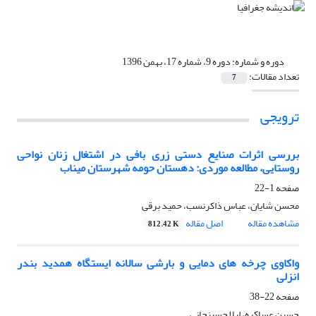
دوره و شماره:
دوره 9، شماره 17، بهمن 1396
تعداد مقالات:
7
ترویجی
بررسی اثرات صنایع دستی زری بافی در اشتغال زنان نواحی
روستایی، مطالعه موردی: دهستان حومه شهرستان میناب
صفحه
1-22
محسن شایان، عباس ذاکرنسب، حمید برقی
مشاهده مقاله
اصل مقاله
812.42 K
واکاوی چرخه های دمایی و بارشی سالانه ایستگاه همدید بندر
انزلی
صفحه
22-38
حسین عساکره، لیلا حسینجانی