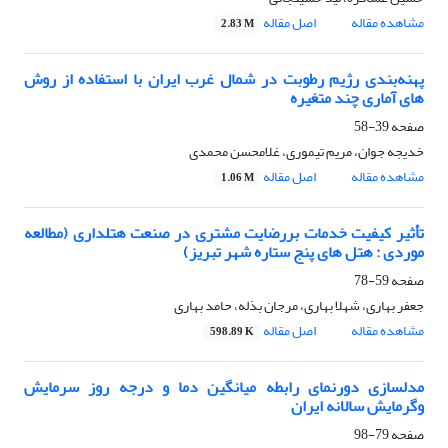
مشاهده مقاله
اصل مقاله
2.83 M
پهنه‌بندی رژیم رطوبت در شمال غرب ایران با استفاده از روش
های آماری چند متغیره
صفحه
39-58
خدیجه جوان، مریم تیموری، غلامحسن محمدی
مشاهده مقاله
اصل مقاله
1.06 M
تأثیر کیفیت خدمات بررضایت مشتری در صنعت هتلداری (مطالعه
موردی : هتل های پنج ستاره شهر تبریز)
صفحه
59-78
جعفر بهاری، شهلا بهاری، مرجان بذله، حامد بهاری
مشاهده مقاله
اصل مقاله
598.89 K
مدلسازی دورنمای رابطه میانگین دما و درجه روز سرمایش
وگرمایش سالانه ایران
صفحه
79-98