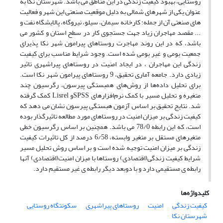
روستایی، بهبود کیفیت زندگی در این مناطق می باشد. شهرستان نکا به
عنوان یکی از شهرهای شمالی به دلیل موقعیت صنعتی این شهر و فعالیت
های صنعتی آن از جمله: کارخانه سیمان، سیلو، نیروگاه، پالایشگاه نفت و
... مقصد مهاجران زیاد جهت جستجوی کار در سطح استان و کشور می
باشد، که در این روند مهاجرت روستاهای پیرامون شهر نکا پذیرای
جمعیت بومی و غیر بومی شده است. وجود شرایط مناسب برای کیفیت
زندگی این مهاجران ، در ایجاد امنیت در روستاهای پیراشهری تاثیر
زیادی دارد. جامعه آماری تحقیق، 9 روستاهای پیرامون شهر نکا است.
برای تحلیل داده‌ها از روش‌های همبستگی پیرسون، رگرسیون چند
متغیره و تحلیل مسیر با کمک نرم‌افزارهای SPSSو Lisrel کمک گرفته
شد. نتایج تحقیق بر اساس آزمون هبستگی پیرسون نشان می دهد که
کیفیت زندگی بر میزان امنیت در روستاهای مورد مطالعه تاثیرگذار بوده
است، که این رابطه 78/0 می باشد. همچنین بر اساس رگرسیون خطی
متغیرهای مستقل بر متغیر وابسته، 6/58 درصد از کل تاثیرات کیفیت
زندگی بر میزان امنیت توجیه شده است و بر اساس روش تحلیل مسیر
شرایط کیفیت زندگی(اقتصادی) روستاها با میزان امنیت(اقتصادی) آنها
رابطه ی مستقیمی دارد و با دوبعد دیگر رابطه ی غیر مستقیم دارد.
کلیدواژه‌ها
کیفیت زندگی
امنیت
روستاهای پیراشهری
سکونتگاه روستایی
شهرستان نکا