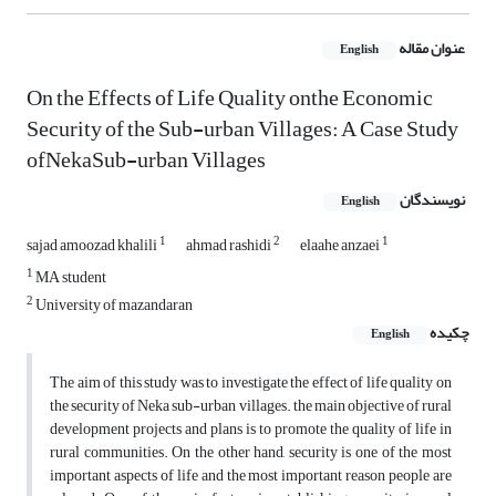
عنوان مقاله
English
On the Effects of Life Quality onthe Economic
Security of the Sub-urban Villages: A Case Study
ofNekaSub-urban Villages
نویسندگان
English
1
2
1
sajad amoozad khalili
ahmad rashidi
elaahe anzaei
1
MA student
2
University of mazandaran
چکیده
English
The aim of this study was to investigate the effect of life quality on
the security of Neka sub-urban villages. the main objective of rural
development projects and plans is to promote the quality of life in
rural communities. On the other hand, security is one of the most
important aspects of life and the most important reason people are