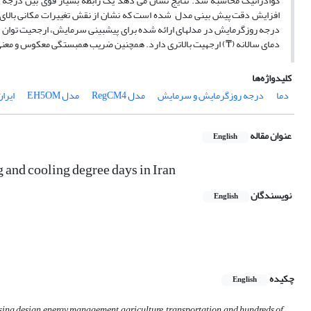
کوادراتیک محاسبه شد. نتایج نشان می دهد یک رابطه بسیار قوی بین درجه حر
افزایش دقت پیش بینی مدل شده است که نشان از نقش تغییرات مکانی بالای
درجه روزگرمایش در مدل­های ارائه شده برای پیش­بینی سرمایش، ارجحیت توان در
دمای سالانه (₸) ارجهیت بالاتری دارد. همچنین ضریب همبستگی معکوس و معنی 
کلیدواژه‌ها
دما
درجه روزگرمایش و سرمایش
مدل RegCM4
مدل EH5OM
ایران
عنوان مقاله
English
 and cooling degree days in Iran
نویسندگان
English
چکیده
English
sing design, energy management, agriculture, transportation, and hundreds of