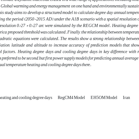
. Global warming and energy management on one hand and environmentally sustainabl
is study aims to develop a structured model to calculate degree day annual temperat
 the period (2050-2015 AD), under the A1B scenario with a spatial resolution of 1
 resolution 0/27 × 0/27 arc were simulated by the REGCM model. Heating degree
rica proposed threshold was calculated. Finally, the relationship between tempera
adratic equations were calculated. The results show a strong relationship betwe
iation, latitude and altitude to increase accuracy of prediction models that sho
l factors. Heating degree days and cooling degree days in key difference with r
s preferred to be second, but first power supply models for predicting annual average 
al temperature heating and cooling degree days there.
heating and cooling degree days
RegCM4 Model
EH5OM Model
Iran