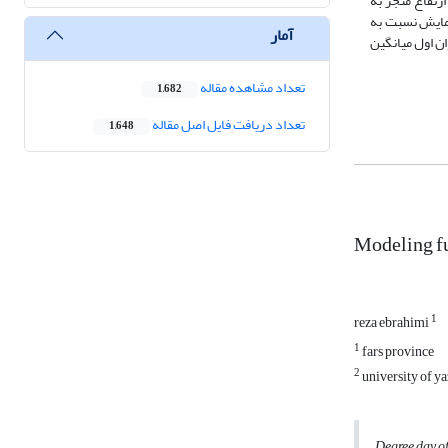
رتفاع منجر به
مایش نسبت به
آمار
ن اول میانگین
تعداد مشاهده مقاله
1,682
تعداد دریافت فایل اصل مقاله
1,648
Modeling fu
1
reza ebrahimi
1
fars province
2
university of y
Degree day of