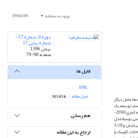
ورود به سامانه
ENGLISH
دوره 9، شماره 17 -
شماره پیاپی 17
بهمن 1396
صفحه
79-98
فایل ها
XML
اصل مقاله
921.05 K
دها عامل دیگر
 هدف توسعه یک
مدل ساختارمند برای محاسبه درجه روز از درجه حرارت سالانه کشور به رشته تحریر در آمده است. به این منظور نخست داده های دمای روزانه مدلEH5OM ، طی دوره آماری(2050-
هم رسانی
با تفکیک مکانی 75/1 درجه قوسی، برای گستره ایران بارگیری گردید. در گام بعدی داده های نامبرده با تفکیک مکانی 27/0×27/0 قوسی توسط مدل
ریزمقیاس گردیدند. درجه روز گرمایش و سرمایش کشور با استفاده از آستانه پیشنهادی انجمن استاندارد علوم ایالات متحده آمریکا (9/23 درجه سانتیگراد برای سرمایش و 3/18
ارجاع به این مقاله
ادلات کوبیک و