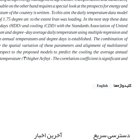
e on the other hand requires a special look at the prospects for energy and
ure of the country is written. To this aim, the daily temperature data model
.75 degree arc, to the extent Iran was loading. In the next step these data
 days (HDD) and cooling (CDD) with the Standards Association of United
ture and degree-day average daily temperature using multiple regression and
en annual temperatures and degree days is established. The combination of
w the spatial variation of these parameters and alignment of multilateral
espect to the proposed models to predict the cooling, the average annual
temperature (₸) higher Arjhyt . The correlation coefficient is significant and
کلیدواژه‌ها
English
دسترسی سریع
آخرین اخبار