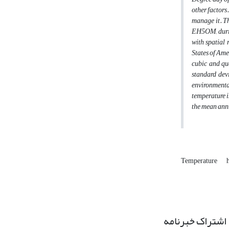
other factors
manage it. Th
EH5OM, during
with spatial
States of Ame
cubic and qu
standard dev
environmenta
temperature i
the mean annu
Temperature
اشتراک خبرنامه