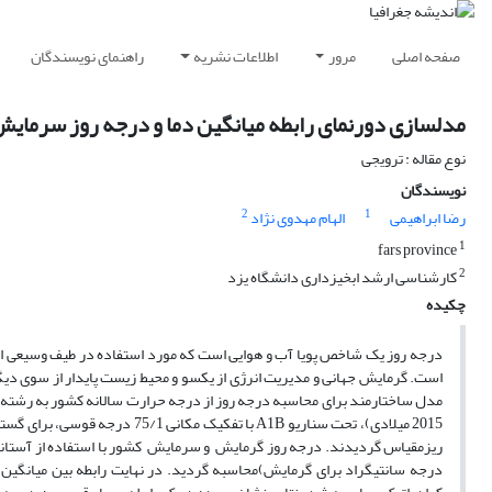
صفحه اصلی
مرور
اطلاعات نشریه
راهنمای نویسندگان
مدلسازی دورنمای رابطه میانگین دما و درجه روز سرمایش
نوع مقاله : ترویجی
نویسندگان
2
1
رضا ابراهیمی
الهام مهدوی نژاد
1
fars province
2
کارشناسی ارشد ابخیزداری دانشگاه یزد
چکیده
درجه روز یک شاخص پویا آب و هوایی است که مورد استفاده در طیف وسیعی از 
است. گرمایش جهانی و مدیریت انرژی از یکسو و محیط زیست پایدار از سوی دیگ
درجه سانتیگراد برای گرمایش)محاسبه گردید. در نهایت رابطه بین میانگین د