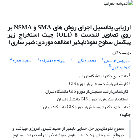
ارزیابی پتانسیل اجرای روش های SMA و NSMA بر
روی تصاویر لندست 8 (OLI) جهت استخراج زیر
پیکسل سطوح نفوذناپذیر (مطالعه موردی: شهر ساری)
نویسندگان
4
3
2
1
سیروس هاشمی
محمد ملکی
بهرام جمعه زاده
سعید حمزه
5
کیوان باقری
1
دانشجوی دکترا دانشگاه تهران
2
کارشناس ارشد سنجش از دور و GIS
3
کارشناس ارشد سنجش از دور و GIS دانشگاه تهران
4
استادیار سنجش از دور و GIS دانشگاه تهران
5
دانشجوی دکترای سنجش از دور و GIS دانشگاه تهران
چکیده
سطوح نفوذناپذیر جزء جدایی ناپذیر از محیط شهری امروزی می­باشد و
درواقع شهرهای جدید با سطوح نفوذنایذیر درآمیخته­اند. سطوح