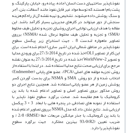
نفوذناپذیر ساخته­های دست انسان (جاده، پیاده رو، خیابان ،پارکینگ، و
پشت بام) هستند که توسط مواد غیر قابل نفوذ مانند آسفالت، بتن، آجر
و سنگ پوشش داده می­شوند. تشخیص و تهیه نقشه آن از راه کم هزینه
سنجش از دور می­تواند در کارهای مدیریتی بسیار کارآمد باشد. این
مقاله با هدف ارزیابی توانایی اجرای روش­های تجزیه و تحلیل طیف مخلوط
(SMA) و تجزیه و تحلیل طیف مخلوط نرمال شده (NSMA) بر­روی
تصاویر ماهواره لندست 8 ، جهت استخراج زیر پیکسل سطوح
نفوذناپذیر در مناطق شمالی ایران (شهر ساری) انجام شده است. برای
این کار از تصاویر OLI اخذ شده در تاریخ 27/3/2014 برای ورودی مدل­ها
و تصویر WorldView-2 اخذ شده در تاریخ 27/3/2014 به عنوان نقشه
مرجع برای ارزیابی صحت نتایج مدل­ها استفاده شد. در ابتدا با استفاده از
روش تجزیه مولفه های اصلی (PCA)، عضو های پایانی (Endmember)
انتخاب شده و از دو روش SMA و NSMA برای بدست آوردن کسر
پوشش زمین از هر عضو پایانی استفاده شد. همچنین نتایج اجرای دو
روش مذکور بروی تصاویر اصلی و تصاویر ادغام شده با باند پن
کروماتیک با هم مقایسه شد. صحت برآورد سطوح نفوذ ناپذیر با
استفاده از نمونه های تصادفی در پنجره هایی با ابعاد 3 × 3 پیکسل
ارزیابی شد. نتایج نشان داد که مدل NSMA بر­روی تصاویر ادغام شده
با باند پن کروماتیک، با جذر میانگین مربعات خطا (RMSE) 2/8 % و
ضریب تعیین (R2)93/0 بهترین عملکرد جهت برآورد سطوح
نفوذناپذیر را دارد.