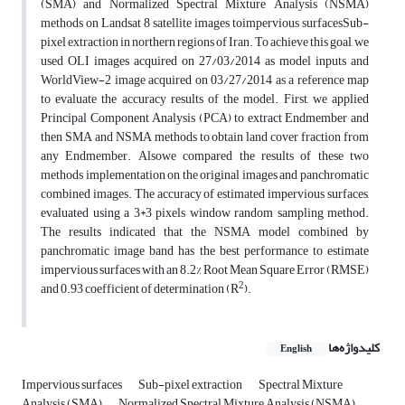
(SMA) and Normalized Spectral Mixture Analysis (NSMA)
methods on Landsat 8 satellite images toimpervious surfacesSub-
pixel extraction in northern regions of Iran. To achieve this goal, we
used OLI images acquired on 27/03/2014 as model inputs and
WorldView-2 image acquired on 03/27/2014 as a reference map
to evaluate the accuracy results of the model. First, we applied
Principal Component Analysis (PCA) to extract Endmember and
then SMA and NSMA methods to obtain land cover fraction from
any Endmember. Alsowe compared the results of these two
methods implementation on the original images and panchromatic
combined images. The accuracy of estimated impervious surfaces,
evaluated using a 3*3 pixels window random sampling method.
The results indicated that the NSMA model combined by
panchromatic image band has the best performance to estimate
impervious surfaces with an 8.2% Root Mean Square Error (RMSE)
2
and 0.93 coefficient of determination (R
).
کلیدواژه‌ها
English
Impervious surfaces
Sub-pixel extraction
Spectral Mixture
Analysis (SMA)
Normalized Spectral Mixture Analysis (NSMA)